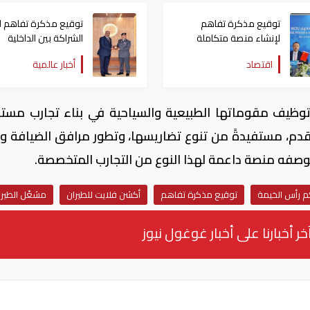
توقيع مذكرة تفاهم
توقيع مذكرة تفاهم لت
لإنشاء منصة متكاملة
الشراكة بين الداخلية
للطاقة النظيفة والتصنيع
المصرية وشرطة أبوظ
اقتصاد
أخبار عالمية
في الإمارات
وظيف مقوماتها الطبيعية والسياحية في بناء تجارب مستق
قدم، مستفيدةً من تنوع تضاريسها، وتطور مرافق الضيافة وال
وصفه منصة داعمة لهذا النوع من التجارب المتخصصة.
م رأس الخيمة
توقيع مذكرة تفاهم
أكشن فلايت للطيران
مشغّل الطيرا
خر أخبارنا على أخبار غوغول نيوز