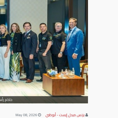
حاكم رأس
بزنس ميدل إيست - أبوظبي
May 08, 2026