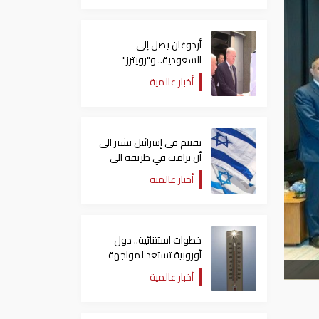
أردوغان يصل إلى
السعودية.. و"رويترز"
تكشف تفاصيل الاتفاق
أخبار عالمية
المرتقب
تقييم في إسرائيل يشير الى
أن ترامب في طريقه الى
إبرام اتفاق مع إيران
أخبار عالمية
خطوات استثنائية.. دول
أوروبية تستعد لمواجهة
موجة حر غير مسبوقة
أخبار عالمية