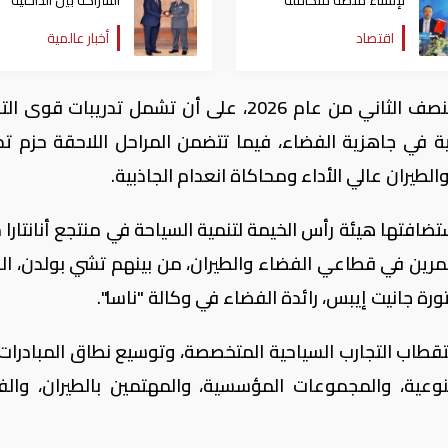
لإنشاء منصة متكاملة
الشراكة بين الداخلية
للطاقة النظيفة والتصنيع
المصرية وشرطة أبوظ
اقتصاد
أخبار عالمية
في الإمارات
ومن المتوقع إطلاق التجارب الأولية خلال النصف الثاني من عام 2026، على أن تشمل تدريبات
ة في جاهزية الفضاء، فيما تتضمن المراحل اللاحقة حزم تدر
طيران عالي الأداء ومحاكاة انعدام الجاذبية.
افتها هيئة رأس الخيمة لتنمية السياحة في منتجع أنانتارا م
ثمرين في قطاعي الفضاء والطيران، من بينهم تشي بولدن، ال
رة جانيت إيبس، رائدة الفضاء في وكالة "ناسا".
طاب التجارب السياحية المتخصصة، وتوسيع نطاق المبادرات 
وعية، والمجموعات المؤسسية، والمهتمين بالطيران، والف