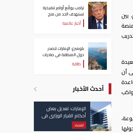
ترامب يوقّع أوامر تنفيذية
تستهدف الحد من منح
 بين
الجنسية الأمريكية بالولادة
أخبار عالمية
منصة
دريب
بلومبرغ: الإمارات تتصدر
دول المنطقة في صادرات
النفط عبر مضيق هرمز
عيدة
طاقة
ى أن
اعدة
أحدث الأخبار
واكب
الإمارات: تعديل بعض
أحكام القرار الوزاري في
وعة،
شأن الضريبة على
اقتصاد
حولها
الشركات والأعمال