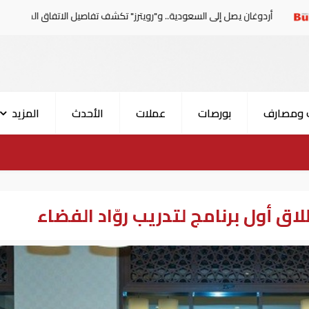
صل إلى السعودية.. و"رويترز" تكشف تفاصيل الاتفاق المرتقب
 ومصارف
بورصات
عملات
الأحدث
المزيد
 أول برنامج لتدريب روّاد الفضاء