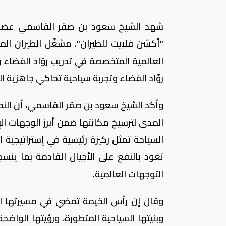
شهد الشيخ سعود بن صقر القاسمي عضو ا
"أكشن فلايت للطيران"، مشغّل الطيران ال
العالمية المتخصصة في تدريب روّاد الفضاء وج
روّاد الفضاء وتجربة سياحية تحاكي جاهزية ا
وأكد الشيخ سعود بن صقر القاسمي، أن النم
المدى لترسيخ مكانتها ضمن أبرز الوجهات الإق
السياحة تمثل ركيزة رئيسية في إستراتيجية ا
تعود بالنفع على الأجيال القادمة بما ينسج
التوجهات العالمية.
وقال إن رأس الخيمة تمضي في مسيرتها الت
وبنيتها السياحية المتطورة، ورؤيتها الواضحة