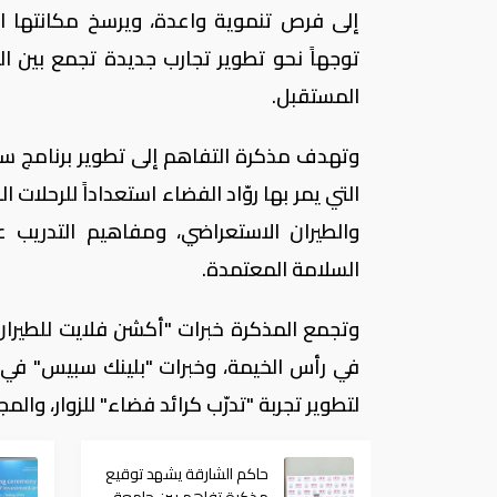
إلى فرص تنموية واعدة، ويرسخ مكانتها ال
توجهاً نحو تطوير تجارب جديدة تجمع بين ا
المستقبل.
وتهدف مذكرة التفاهم إلى تطوير برنامج سي
التي يمر بها روّاد الفضاء استعداداً للرحلات
والطيران الاستعراضي، ومفاهيم التدريب ع
السلامة المعتمدة.
وتجمع المذكرة خبرات "أكشن فلايت للطيران"
في رأس الخيمة، وخبرات "بلينك سبيس" في تص
لتطوير تجربة "تدرّب كرائد فضاء" للزوار، وا
حاكم الشارقة يشهد توقيع