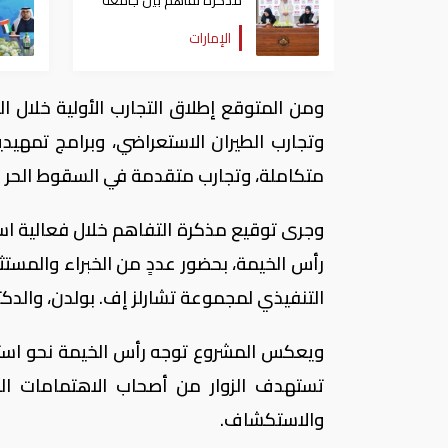
مذكرة تفاهم بين جامعة
كلباء ومؤسسة نماء
الإمارات
وتجارب الطيران الاستعراضي، وبرامج تمهيدي
متكاملة، وتجارب متقدمة في السقوط الحر وال
وجرى توقيع مذكرة التفاهم خلال فعالية استض
رأس الخيمة، بحضور عددٍ من الخبراء والمست
التنفيذي لمجموعة تشارلز إف. بولدن، والدكتو
ويعكس المشروع توجه رأس الخيمة نحو استق
تستهدف الزوار من أصحاب الاهتمامات الن
والاستكشاف.