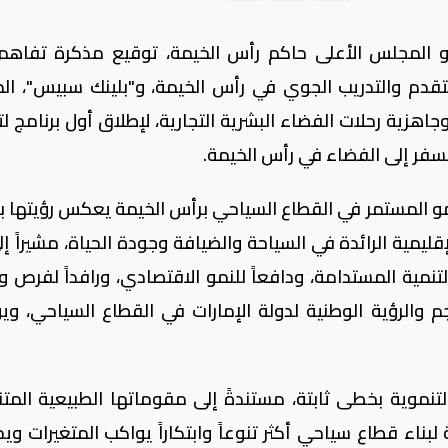
لمجلس الأعلى حاكم رأس الخيمة، توقيع مذكرة تفاهم،
متقدم والتدريب الجوي في رأس الخيمة، و"بلينك سبيس"، ال
اهزية رحلات الفضاء البشرية التجارية، لإطلاق أول برنامج لت
لسفر إلى الفضاء في رأس الخيمة.
و المستمر في القطاع السياحي برأس الخيمة يعكس رؤيتها ب
ليمية الرائدة في السياحة والضيافة وجودة الحياة، مشيراً إل
لتنمية المستدامة، ودافعاً للنمو الاقتصادي، ورافداً لفرص و
م والرؤية الوطنية لدولة الإمارات في القطاع السياحي، وي
نموية بخطى ثابتة، مستندةً إلى مقوماتها الطبيعية المتن
 لبناء قطاع سياحي أكثر تنوعاً وابتكاراً يواكب المتغيرات وي