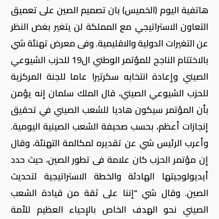
هاتفية اليوم (الخميس) بان تصميم الصين على تعميق
التعاون الاستراتيجي مع المملكة لن يتغير بغض النظر
عن التغيرات الدولية والاقليمية. وفى معرض تهنئة شي
بالاختتام الناجح للمؤتمر الوطني ال19 للحزب الشيوعي
الصيني وإعادة انتخابه سكرتيرا عاما للجنة المركزية
للحزب الشيوعي الصيني، قال الملك سلمان إنه يؤمن
بأن المؤتمر سيكون هاديا للشعب الصيني في تحقيق
إنجازات أعظم، بحسب صحيفة الشعب الصينية اليومية.
وأعرب الرئيس شي عن تقديره لمكالمة التهنئة، وقال
إن مؤتمر الحزب كان علامة فى تطور الصين، حيث حدد
أيديولوجيتها الهادئة والخطة الاستراتيجية لتحديث
الصين. وقال شي "إننا على ثقة من قيادة الشعب
الصيني نحو الهدف الخاص بالإحياء العظيم للأمة