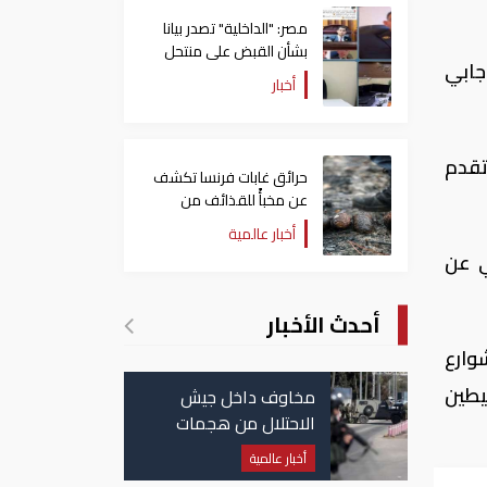
مصر: "الداخلية" تصدر بيانا
بشأن القبض على منتحل
جابي
صفة قاضي للاستيلاء على
أخبار
المواطنين
تقدم
حرائق غابات فرنسا تكشف
عن مخبأً للقذائف من
الحرب العالمية الثانية
أخبار عالمية
ي عن
أحدث الأخبار
وارع
يطين
مخاوف داخل جيش
الاحتلال من هجمات
للمليشيات الإيرانية في
أخبار عالمية
العراق