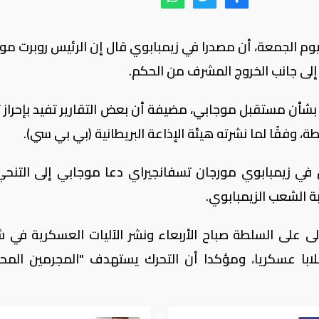
ليوم الجمعة، أن مصدرا في زيمبابوي قال إن الرئيس روبرت مو
لى جانب الخروج المشرف من الحكم.
بشأن مستقبل موجابي، مضيفة أن بعض التقارير تفيد بإحراز 
 وفقًا لما نشرته هيئة الإذاعة البريطانية (بي بي سي).
ق في زيمبابوي مورجان تسفانجيراي دعا موجابي إلى التنح
ة الشعب الزيمبابوي.
ى على السلطة صباح الأربعاء ونشر الآليات العسكرية في ش
لابا عسكريا، ومؤكدا أن التحرك يستهدف "المجرمين المح