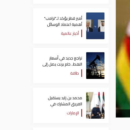
أمير قطر يؤكد لـ"ترامب"
أهمية اعتماد الوسائل
الدبلوماسية لمعالجة
أخبار عالمية
القضايا
تراجع جديد في أسعار
النفط.. خام برنت يصل إلى
80.66 دولاراً للبرميل
طاقة
محمد بن زايد يستقبل
الفريق المشارك في
"إكسبو 2025 أوساكا"
الإمارات
ويتبادل الأحاديث الودية
معهم