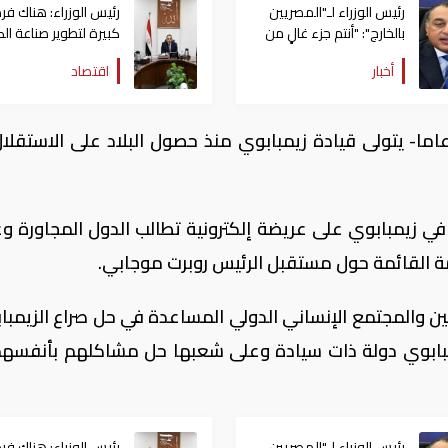
رئيس الوزراء لـ"المصريين
رئيس الوزراء: هناك فر
بالخارج": "أنتم جزء غالٍ من
كبيرة لتطوير صناعة الك
هذا الشعب العظيم الذي
في مصر
أخبار
اقتصاد
نعمل من أجله"
ل الرئيس موجابي -البالغ من العمر 93 عاما- يتولى قيادة زيمبابوي منذ حصول البلاد على الاست
قع قرابة 13 ألف شخص في زيمبابوي على عريضة إلكترونية تطالب الدول المجاورة 
مة القائمة حول مستقبل الرئيس روبرت موجابي.
ين والمجتمع الإنساني الدولي المساعدة في حل صراع الزيمباب
زيمبابوي دولة ذات سيادة وعلى شعبها حل مشاكلهم بأنفسهم،
رئيس الوزراء لـ"المصريين
رئيس الوزراء: هناك فر