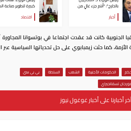
بالخارج": "أنتم جزء غالٍ من
كبيرة لتطوير صناعة الك
هذا الشعب العظيم الذي
في مصر
أخبار
اقتصاد
نعمل من أجله"
يا الجنوبية كانت قد عقدت اجتماعا في بوتسوانا المجاورة
أزمة، كما حثت زيمبابوي على حل تحدياتها السياسية عبر ا
حكم
الحكومات الأجنبية
الشعب
السلطة
بي بي سي
ورجان تسفانجيراي
خر أخبارنا على أخبار غوغول نيوز