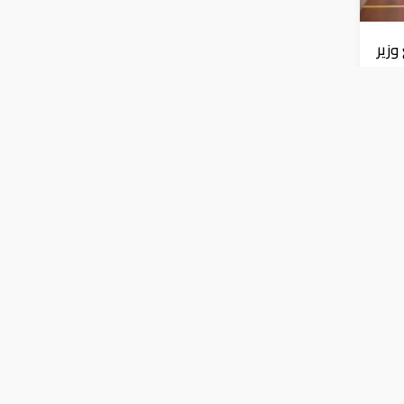
زير
ي"