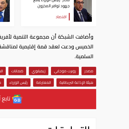
جهود توافر المخزون
الاستراتيجي من السلع
اقتصاد
والمنتجات الأساسية
وأضافت الشبكة أن مجموعة التنمية لأفريق
الخميس ودعت لعقد قمة إقليمية لمناقشة ال
السلمية.
مصدر
روبرت موجابي
زيمبابوي
ضمانات
ال
هيئة الإذاعة البريطانية
المعارضة
رئيس الوزراء
م
تابع آ