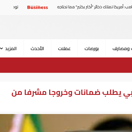
ائر "أكثر بكثير" مما تحتاجه
توجهات جديدة للولايات المتحدة.. منح 354.6 مليون دولار مساعدا
 ومصارف
بورصات
عملات
الأحدث
المزيد
بي يطلب ضمانات وخروجا مشرفا من