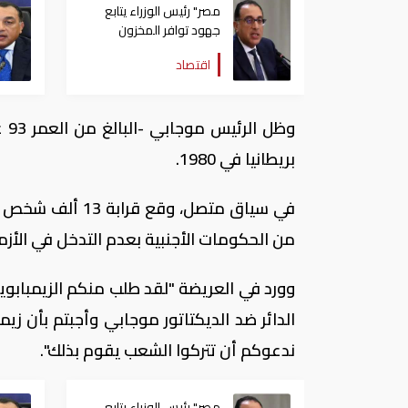
مصر" رئيس الوزراء يتابع
جهود توافر المخزون
الاستراتيجي من السلع
اقتصاد
والمنتجات الأساسية
وظ
بريطانيا في 1980.
في سياق متصل، و
من الحكومات الأجنبية بعدم التدخل في الأز
وورد في العريضة "لقد طلب منكم الزيمبابوي
الدائر ضد الديكتاتور موجابي وأجبتم بأن 
ندعوكم أن تتركوا الشعب يقوم بذلك".
مصر" رئيس الوزراء يتابع