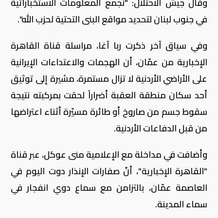
وقال جيش الاحتلال: "نجمع المعلومات الاستخباراتية
في جنوب لبنان لتحديد مواقع البنى التحتية لحزب الله".
وفي سياق آخر ذكرت ربا آغا، مراسلة قناة القاهرة
الإخبارية من عمّان، أن الهجمات والاعتداءات الإيرانية
على الأراضي الأردنية لا تزال مستمرة، مشيرة إلى توثيق
أحد سكان منطقة العقبة أضراراً لحقت بمركبته نتيجة
سقوط جسم من صاروخ أو طائرة مسيّرة أثناء اعتراضها
من قبل الدفاعات الأردنية.
وأضافت في مداخلة مع الإعلامية منى عوكل، عبر قناة
"القاهرة الإخبارية"، أنّ صفارات الإنذار دوت اليوم في
العاصمة عمّان، بالتزامن مع سماع دوي انفجار في
سماء المدينة.