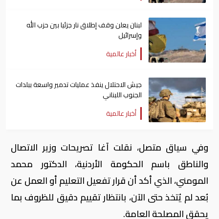
لبنان يعلن وقف إطلاق نار جزئيا بين حزب الله
وإسرائيل
أخبار عالمية
جيش الاحتلال ينفذ عمليات تدمير واسعة ببلدات
الجنوب اللبناني
أخبار عالمية
وفي سياق متصل، نقلت آغا تصريحات وزير الاتصال
والناطق باسم الحكومة الأردنية، الدكتور محمد
المومني، الذي أكد أن قرار تفعيل التعليم أو العمل عن
بُعد لم يُتخذ حتى الآن، بانتظار تقييم دقيق للظروف بما
يحقق المصلحة العامة.