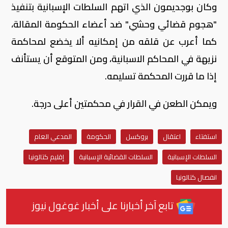
وكان بوجديمون الذي اتهم السلطات الإسبانية بتنفيذ
"هجوم قضائي وحشي" ضد أعضاء الحكومة المقالة،
كما أعرب عن قلقه من إمكانيه ألا يخضع لمحاكمة
نزيهة في المحاكم الاسبانية، ومن المتوقع أن يستأنف
إذا ما قررت المحكمة تسليمه.
ويمكن الطعن في القرار في محكمتين أعلى درجة.
استفتاء
اعتقال
بروكسل
الحكومة
المدعي العام
السلطات الإسبانية
السلطات القضائية الإسبانية
إقليم كتالونيا
انفصال كتالونيا
تابع آخر أخبارنا على أخبار غوغول نيوز