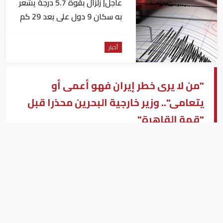
عاجل| زلزال بقوة 5.7 درجة يشعر
به سكان 9 دول على بعد 29 كم
من السويس
أخبار
"من لا يرى خطر إيران فهو أعمى أو
يتعامى".. وزير خارجية البحرين محذرا قبل
"قمة القاهرة"