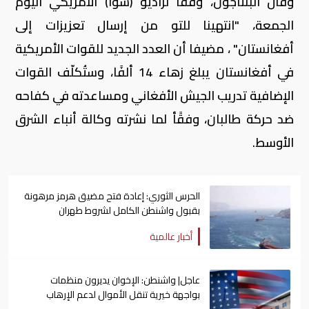
وقال البنتاجون، وفقا لراديو (سوا) الأمريكي اليوم
الجمعة، "انتهينا للتو من إرسال تعزيزات إلى
أفغانستان" ، مضيفا أن العدد الجديد للقوات الأمريكية
في أفغانستان يبلغ زهاء 14 ألفًا، وستُكلّف القوات
الإضافية تدريب الجيش الأفغاني ومساعدته في كفاحه
ضد حركة طالبان، وفقًأ لما نشرته وكالة أنباء الشرق
الأوسط.
الحرس الثوري: إعادة فتح مضيق هرمز مرهونة
بقبول واشنطن الكامل لشروط طهران
أخبار عالمية
عاجل| واشنطن: الإخوان يديرون منظمات
بواجهة خيرية تنقل الأموال لدعم الإرهاب