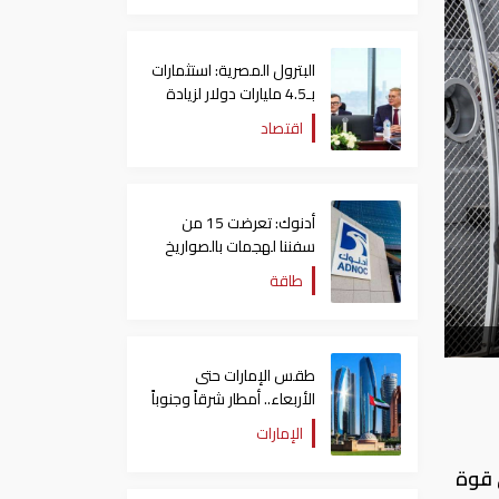
البترول المصرية: استثمارات
بـ4.5 مليارات دولار لزيادة
الإنتاج المحلي وتقليل
اقتصاد
الاستيراد
أدنوك: تعرضت 15 من
سفننا لهجمات بالصواريخ
والطائرات المسيّرة منذ
طاقة
بداية النزاع
طقس الإمارات حتى
الأربعاء.. أمطار شرقاً وجنوباً
وانخفاض تدريجي للحرارة
الإمارات
 قوة