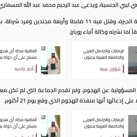
 ليبي الجنسية، ويدعى عبد الرحيم محمد عبد الله المسماري
ووقع الهجوم في منطقة الواحات بمحافظة الجيزة، وقتل فيه 11 ضابطا وأربعة مجندين وفرد
ً لما نشرته وكالة أنباء رويترز.
الإمارات والبرلمان العربي
اتفاقية مكة: أي هجو
والجامعة العربية يدينون
مسلح على أي دولة يع
الهجوم الحوثي على نجران
هجوما على الدول الثل
شؤون عربية
أخبار عالمية
بالسعودية
جميعا
لمسؤولية عن الهجوم، ولم تقدم الجماعة التي لم تكن مع
ى إدعائها أنها منفذة الهجوم الذي وقع يوم 21 أكتوبر.
الإمارات والبرلمان العربي
اتفاقية مكة: أي هجو
والجامعة العربية يدينون
مسلح على أي دولة يع
الهجوم الحوثي على نجران
هجوما على الدول الثل