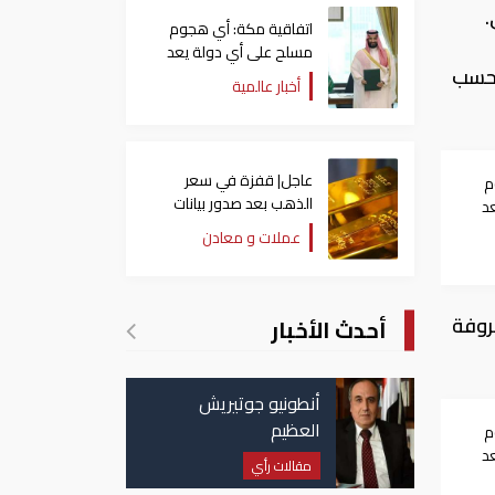
.
اتفاقية مكة: أي هجوم
مسلح على أي دولة يعد
 شرطة، بحسب
هجوما على الدول الثلاث
أخبار عالمية
جميعا
عاجل| قفزة في سعر
م
الذهب بعد صدور بيانات
د
الوظائف الأمريكية
اث
عملات و معادن
روفة
أحدث الأخبار
أنطونيو جوتيريش
العظيم
م
د
مقالات رأي
اث