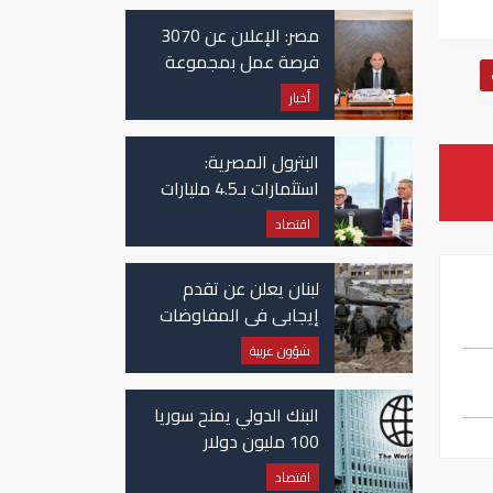
مصر: الإعلان عن 3070
فرصة عمل بمجموعة
طلعت مصطفى
أخبار
البترول المصرية:
استثمارات بـ4.5 مليارات
دولار لزيادة الإنتاج
اقتصاد
المحلي وتقليل الاستيراد
لبنان يعلن عن تقدم
إيجابي في المفاوضات
مع إسرائيل.. وأمريكا
شؤون عربية
تضغط لوقف النار في
غزة
البنك الدولي يمنح سوريا
100 مليون دولار
اقتصاد