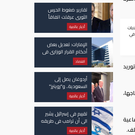
تقارير: ضغوط الحرس
الثوري عرقلت اتفاقاً
وشيكاً حول هرمز
أخبار عالمية
ايات
 في
الإمارات: تعديل بعض
أحكام القرار الوزاري في
شأن الضريبة على
اقتصاد
وريد
الشركات والأعمال
أردوغان يصل إلى
السعودية.. و"رويترز"
جها،
تكشف تفاصيل الاتفاق
أخبار عالمية
المرتقب
تقييم في إسرائيل يشير
صفقة دفاعية
الى أن ترامب في طريقه
الى إبرام اتفاق مع إيران
لف.
أخبار عالمية