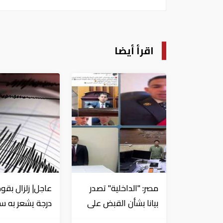
اقرأ أيضا
مصر: "الداخلية" تصدر
بيانا بشأن القبض على
منتحل صفة قاضي