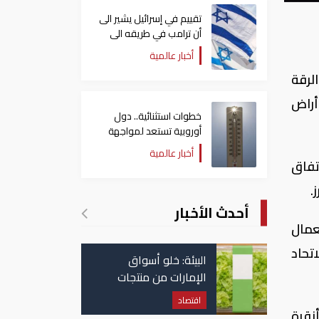
تقييم في إسرائيل يشير الى
أن ترامب في طريقه الى
إبرام اتفاق مع إيران
أخبار عالمية
لرقة
أراض
خطوات استثنائية.. دول
أوروبية تستعد لمواجهة
موجة حر غير مسبوقة
أخبار عالمية
تفاق
.
أحدث الأخبار
عمال
تحاد
البيئة: خلو أسواق
الإمارات من منتجات
الخس المرتبطة بتفشي
اقتصاد
داء السيكلوسبورا
نقرة