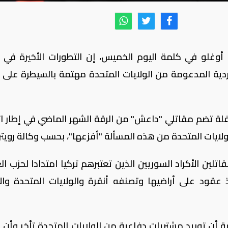
أوغلو في كلمة اليوم الخميس، إن التطورات الأخيرة في ا
دية المدعومة من الولايات المتحدة مهتمة بالسيطرة على 
فلة تضم مقاتلي "داعش" من الرقة الشهر الماضي في إطار ا
يات المتحدة من هذه المسألة "أفزعها"، بحسب وكالة رويترز
لين الأكراد السوريين الذين تعتبرهم تركيا امتدادا لحزب ال
عقود على أراضيها وتصنفه أنقرة والولايات المتحدة والا
ن توريد مشتريات دفاعية من الولايات المتحدة تأخر وأن أ