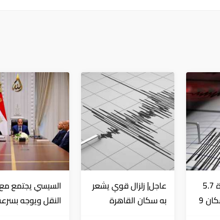
عاجل| زلزال بقوة 5.7
عاجل| زلزال قوي يشعر
السيسي يجتمع مع و
درجة يشعر به سكان 9
به سكان القاهرة
النقل ويوجه بسرعة
دول على بعد 29 كم
الانتهاء من