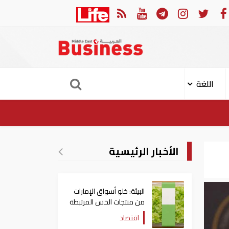
رات: تعديل بعض أحكام القرار الوزاري في شأن الضريبة على الشركات والأعمال
اللغة
الأخبار الرئيسية
البيئة: خلو أسواق الإمارات
من منتجات الخس المرتبطة
بتفشي داء السيكلوسبورا
اقتصاد