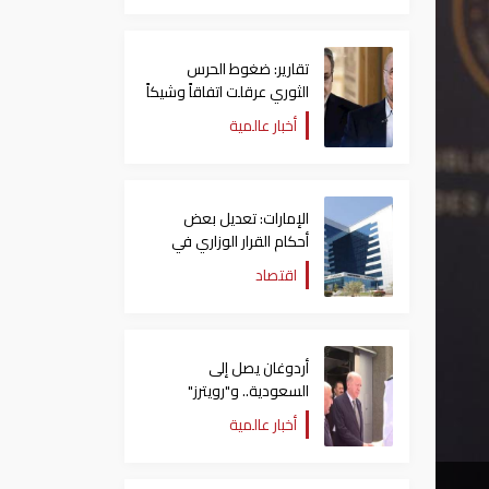
تقارير: ضغوط الحرس
الثوري عرقلت اتفاقاً وشيكاً
حول هرمز
أخبار عالمية
الإمارات: تعديل بعض
أحكام القرار الوزاري في
شأن الضريبة على الشركات
اقتصاد
والأعمال
أردوغان يصل إلى
السعودية.. و"رويترز"
تكشف تفاصيل الاتفاق
أخبار عالمية
المرتقب