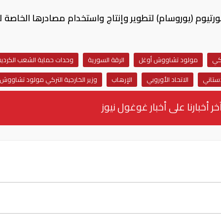
ورتيوم (يوروسام) لتطوير وإنتاج واستخدام مصادرها الخاصة ل
ركي
مولود تشاووش أوغل
الرقة السورية
وحدات حماية الشعب الكردية
دستاني
الاتحاد الأوروبي
الإرهاب
وزير الخارجية التركي مولود تشاووش 
خر أخبارنا على أخبار غوغول نيوز