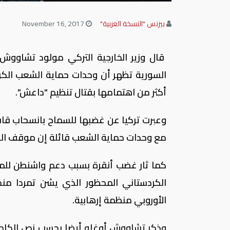
بيزنس "النسخة العربية"
November 16, 2017
قال وزير الخارجية التركي مولود تشاووش 
السورية تظهر أن وحدات حماية الشعب الكر
أكثر من اهتمامها بقتال تنظيم "داعش".
وعبرت تركيا عن غضبها للسماح بانسحاب قا
مع وحدات حماية الشعب قائلة إن موقف الولا
كما ثار غضب أنقرة بسبب دعم واشنطن للمقات
الكردستاني المحظور الذي يشن تمردا منذ 
الأوروبي منظمة إرهابية.
وذكر تشاووش أوغلو أيضا بحسب نص الكلمة أ