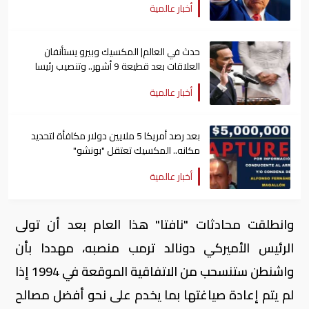
أخبار عالمية
حدث في العالم| المكسيك وبيرو يستأنفان
العلاقات بعد قطيعة 9 أشهر.. وتنصيب رئيسا
جديدا لكولومبيا
أخبار عالمية
بعد رصد أمريكا 5 ملايين دولار مكافأة لتحديد
مكانه.. المكسيك تعتقل "بونشو"
أخبار عالمية
وانطلقت محادثات "نافتا" هذا العام بعد أن تولى
الرئيس الأميركي دونالد ترمب منصبه، مهددا بأن
واشنطن ستنسحب من الاتفاقية الموقعة في 1994 إذا
لم يتم إعادة صياغتها بما يخدم على نحو أفضل مصالح