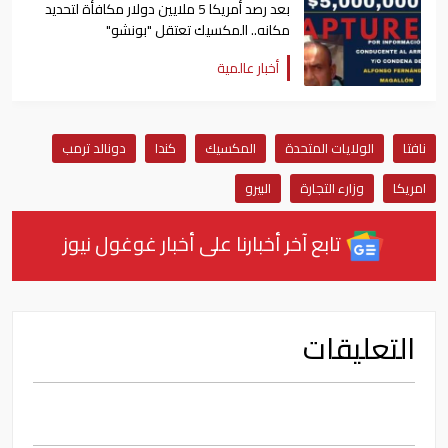
بعد رصد أمريكا 5 ملايين دولار مكافأة لتحديد
مكانه.. المكسيك تعتقل "بونشو"
أخبار عالمية
نافتا
الولايات المتحدة
المكسيك
كندا
دونالد ترمب
امريكا
وزارء التجارة
البيرو
تابع آخر أخبارنا على أخبار غوغول نيوز
التعليقات