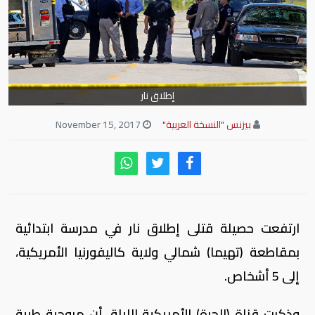
إطلاق نار
بيزنس "النسخة العربية"
November 15, 2017
ارتفعت حصيلة قتلى إطلاق نار في مدرسة ابتدائية
بمقاطعة (تهيما) شمالي ولاية كاليفورنيا الأمريكية،
إلى 5 أشخاص.
وذكرت قناة (الحرة) الأمريكية الليلة، أن مروحية طبية