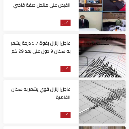
القبض على منتحل صفة قاضي
للاستيلاء على المواطنين
أخبار
عاجل| زلزال بقوة 5.7 درجة يشعر
به سكان 9 دول على بعد 29 كم
من السويس
أخبار
عاجل| زلزال قوي يشعر به سكان
القاهرة
أخبار