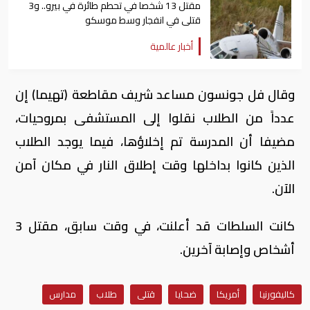
مقتل 13 شخصا في تحطم طائرة في بيرو.. و3
قتلى في انفجار وسط موسكو
أخبار عالمية
وقال فل جونسون مساعد شريف مقاطعة (تهيما) إن
عدداً من الطلاب نقلوا إلى المستشفى بمروحيات،
مضيفا أن المدرسة تم إخلاؤها، فيما يوجد الطلاب
الذين كانوا بداخلها وقت إطلاق النار في مكان آمن
الآن.
كانت السلطات قد أعلنت، في وقت سابق، مقتل 3
أشخاص وإصابة آخرين.
كاليفورنيا
أمريكا
ضحايا
قتلى
طلاب
مدارس