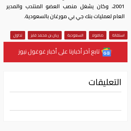
2001، وكان يشغل منصب العضو المنتدب والمدير
العام لعمليات بنك جي بي مورغان بالسعودية.
استقالة
صافولا
السعودية
ريان بن محمد فايز
تداول
تابع آخر أخبارنا على أخبار غوغول نيوز
التعليقات