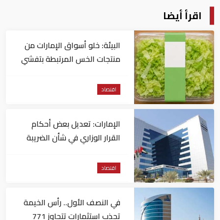
اقرأ أيضا
البيئة: خلو أسواق الإمارات من
منتجات الخس المرتبطة بتفشي
داء السيكلوسبورا
اقتصاد
الإمارات: تعديل بعض أحكام
القرار الوزاري في شأن الضريبة
على الشركات والأعمال
اقتصاد
في النصف الأول.. رأس الخيمة
تجذب استثمارات تتجاوز 771