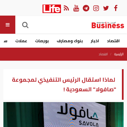
اقتصاد
اخبار
بنوك ومصارف
بورصات
عملات
سيار
الرئيسية
اقتصاد
لماذا استقال الرئيس التنفيذي لمجموعة
"صافولا" السعودية !