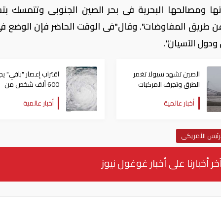
ها ومصالحها البحرية فى بحر الصين الجنوبى وتتمسك بت
عن طريق المفاوضات". وقال"فى الوقت الحاضر فإن الوضع فى
ودول الآسيان".
الصين تشهد سيولا تغمر
اقتراب إعصار "بافي" يج
الطرق وتجرف المركبات
600 ألف شخص من
منازلهم في الصين
أخبار عالمية
أخبار عالمية
رئيس الأمريكى
خر أخبارنا على أخبار غوغول نيوز