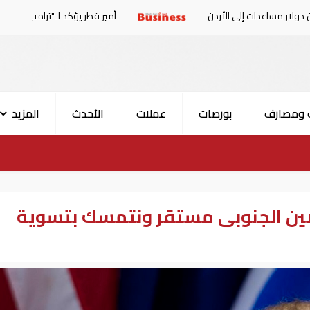
أمير قطر يؤكد لـ"ترامب" أهمية اعتماد الوسائل ال
 ومصارف
بورصات
عملات
الأحدث
المزيد
الصين الجنوبى مستقر ونتمسك بتسوية