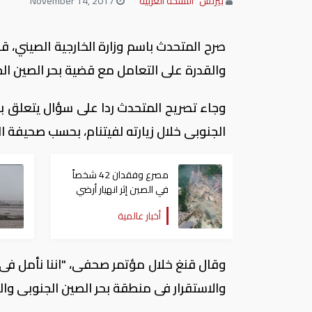
بيزنس "النسخة العربية"
November 14, 2017
صرح المتحدث باسم وزارة الخارجية الصيني، ق
والقدرة على التعامل مع قضية بحر الصين ال
وجاء تصريح المتحدث ردا على سؤال يتعلق ب
الجنوبى خلال زيارته لفيتنام، بحسب صحيفة ال
مصرع وفقدان 42 شخصاً
في الصين إثر انهيار أرضي
أخبار عالمية
وقال قنغ خلال مؤتمر صحفى، "اننا نأمل فى 
والاستقرار فى منطقة بحر الصين الجنوبى والق