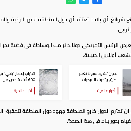
نغ شوانغ بأن بلاده تعتقد أن دول المنطقة لديها الرغبة والم
جنوبى.
عرض الرئيس الأمريكى دونالد ترامب الوساطة فى قضية بحر ا
شعب أونلاين الصينية.
الصين تشهد سيولا تغمر
اقتراب إعصار "بافي" يج
الطرق وتجرف المركبات
600 ألف شخص من
منازلهم في الصين
أخبار عالمية
أخبار عالمية
ان تحترم الدول خارج المنطقة جهود دول المنطقة لتحقيق ال
يام بدور بناء فى هذا الصدد".