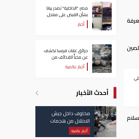
مصر: "الداخلية" تصدر بيانا
بشأن القبض على منتحل
عرفة
صفة قاضي للاستيلاء على
أخبار
المواطنين
لصين
حرائق غابات فرنسا تكشف
عن مخبأً للقذائف من
الحرب العالمية الثانية
أخبار عالمية
لي
أحدث الأخبار
مخاوف داخل جيش
سلام
الاحتلال من هجمات
للمليشيات الإيرانية في
أخبار عالمية
العراق