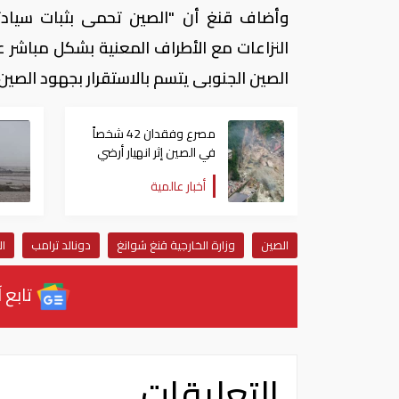
وأضاف قنغ أن "الصين تحمى بثبات سيادت
النزاعات مع الأطراف المعنية بشكل مباشر 
الصين الجنوبى يتسم بالاستقرار بجهود الصين 
مصرع وفقدان 42 شخصاً
في الصين إثر انهيار أرضي
أخبار عالمية
الصين
وزارة الخارجية قنغ شوانغ
دونالد ترامب
ال
تابع آ
التعليقات