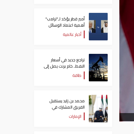
أمير قطر يؤكد لـ"ترامب"
أهمية اعتماد الوسائل
الدبلوماسية لمعالجة
أخبار عالمية
القضايا
تراجع جديد في أسعار
النفط.. خام برنت يصل إلى
80.66 دولاراً للبرميل
طاقة
محمد بن زايد يستقبل
الفريق المشارك في
"إكسبو 2025 أوساكا"
الإمارات
ويتبادل الأحاديث الودية
معهم