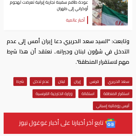
عودة طاقم سفينة تجارية ​إيرانية ​تعرضت لهجوم
أوكراني إلى طهران
أخبار عالمية
وتابعت: "السيد سعد الحريري دعا إيران أمس إلى عدم
التدخل في شؤون لبنان وجيرانه.. نعتقد أن هذا شرط
مهم لاستقرار المنطقة".
سعد الحريري
فرنس
إيران
لبنان
عدم تدخل
شرط
استقرار المنطقة
استقالة
وزارة الخارجية الفرنسية
آنيس روماتيه إسباني
تابع آخر أخبارنا على أخبار غوغول نيوز