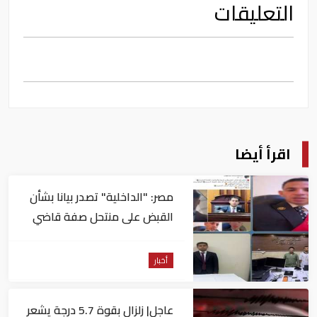
التعليقات
اقرأ أيضا
مصر: "الداخلية" تصدر بيانا بشأن
القبض على منتحل صفة قاضي
للاستيلاء على المواطنين
أخبار
عاجل| زلزال بقوة 5.7 درجة يشعر