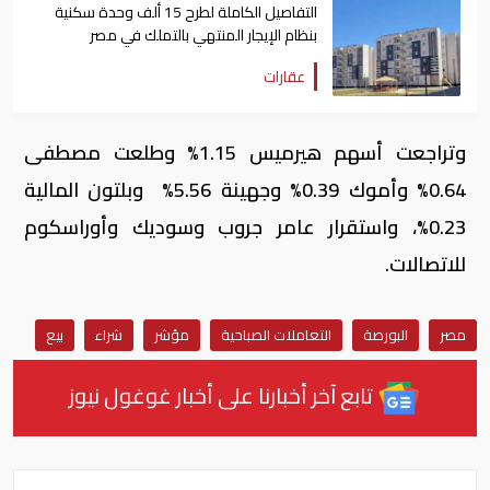
التفاصيل الكاملة لطرح 15 ألف وحدة سكنية
بنظام الإيجار المنتهي بالتملك في مصر
عقارات
وتراجعت أسهم هيرميس 1.15% وطلعت مصطفى
0.64% وأموك 0.39% وجهينة 5.56% وبلتون المالية
0.23%، واستقرار عامر جروب وسوديك وأوراسكوم
للاتصالات.
مصر
البورصة
التعاملات الصباحية
مؤشر
شراء
بيع
تابع آخر أخبارنا على أخبار غوغول نيوز