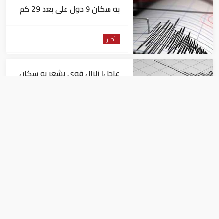
به سكان 9 دول على بعد 29 كم
من السويس
أخبار
عاجل| زلزال قوي يشعر به سكان
القاهرة
أخبار
السيسي يجتمع مع وزير النقل
ويوجه بسرعة الانتهاء من
المشروعات الجاري تنفيذها
أخبار