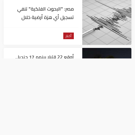
مصر: "البحوث الفلكية" تنفي
تسجيل أي هزة أرضية خلال
الساعات الماضية
أخبار
أوقع 22 قتيلا بينهم 17 جنديا..
مصر تعازي النيجر في ضحايا حادث
تصادم حافلتين
أخبار
وفاة السفير الفلسطيني في
القاهرة دياب اللوح
أخبار