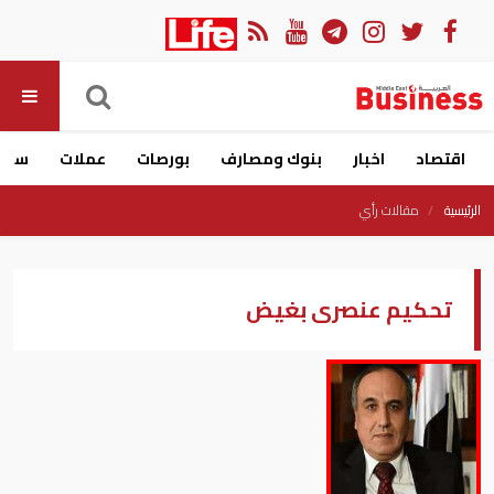
اقتصاد
اخبار
بنوك ومصارف
بورصات
عملات
سيار
الرئيسية
مقالات رأي
تحكيم عنصرى بغيض