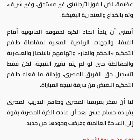
عظيمة، لكن الفوز الأرجنتينى غير مستحق، وغير شريف،
وتم بالخداع والعنصرية البغيضة.
أتمنى أن يلجأ اتحاد الكرة لحقوقه القانونية أمام
الفيفا، والجهات الرياضية المعنية لمقاضاة طاقم
التحكيم «الحكم والفار» واتهامهم بالانحياز والعنصرية
والمغالطة حتى لو لم يتم تغيير النتيجة، لكن فقط
لتسجيل حق الفريق المصرى، وإدانة ما فعله طاقم
التحكيم البغيض من سرقة نتيجة المباراة.
لنا أن نفخر بفريقنا المصرى وطاقم التدريب المصرى
بقيادة حسام حسن بعد أن عادت الكرة المصرية بقوة
إلى الساحة العالمية وفرضت وجودها من جديد.
نقلا عن جريدة الأهرام