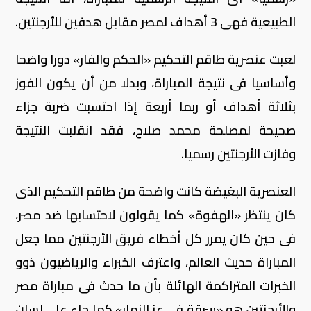
الطبيعية فهى 3 أهداف لمصر مقابل هدفين للأرجنتين.
لعبت عنصرية طاقم التحكيم «الحكم والفار» دورا واضحا
وأساسيا فى نتيجة المباراة، وبدلا من أن يكون الفوز
بثلاثة أهداف أو ربما أربعة إذا احتسبت ضربة جزاء
صحيحة لمصلحة محمد صلاح، فقد انقلبت النتيجة
وفازت الأرجنتين رسميا.
العنصرية البغيضة كانت واضحة من طاقم التحكيم الذى
كان ينتظر «الهفوة» كما يقولون لاحتسابها ضد مصر،
فى حين كان يمرر كل أخطاء فريق الأرجنتين مما جعل
المباراة حديث العالم، واعترف الخبراء والرياضيون ذوو
الخبرات المتراكمة الهائلة بأن ما حدث فى مباراة مصر
والأرجنتين هو «سرقة فى عز النهار» كما جاء على لسان