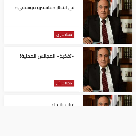
فى انتظار «ماسبيرو موسيقى»
مقالات رأي
«تفخيخ» المجالس المحلية!
مقالات رأي
غياب بلا داعٍ
مقالات رأي