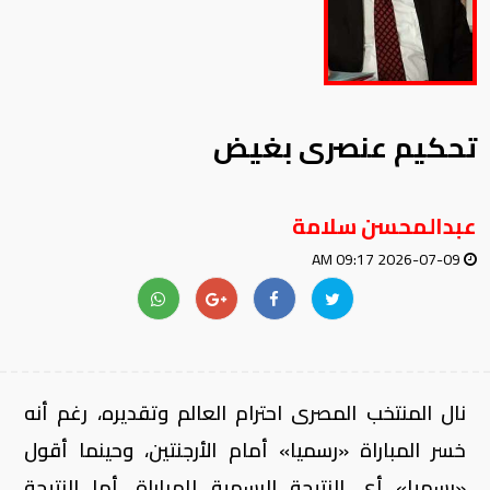
تحكيم عنصرى بغيض
عبدالمحسن سلامة
2026-07-09 09:17 AM
نال المنتخب المصرى احترام العالم وتقديره، رغم أنه
خسر المباراة «رسميا» أمام الأرجنتين، وحينما أقول
«رسميا» أى النتيجة الرسمية للمباراة، أما النتيجة