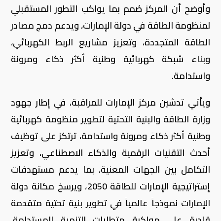
وأوضح أن المركز صُمم بما يواكب التطور المستقبلي
لمنظومة الطاقة في دولة الإمارات، ويدعم دمج مصادر
الطاقة المتجددة، وتعزيز مشاريع الربط الكهربائي،
وبناء شبكة كهربائية وطنية أكثر ذكاءً ومرونة
واستدامة.
ويأتي تدشين مركز الإمارات للمراقبة، في إطار جهود
وزارة الطاقة والبنية التحتية لتطوير منظومة كهربائية
وطنية أكثر ذكاءً ومرونة واستدامة، ترتكز على توظيف
أحدث التقنيات الرقمية والذكاء الاصطناعي، وتعزيز
التكامل بين الجهات المعنية، بما يدعم مستهدفات
إستراتيجية الإمارات للطاقة 2050، ويرسخ مكانة دولة
الإمارات نموذجاً عالمياً في تطوير بنية تحتية متقدمة
قادرة على مواكبة متطلبات التنمية المستدامة،