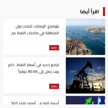
اقرأ أيضا
بلومبرغ: الإمارات تتصدر دول
المنطقة في صادرات النفط عبر
مضيق هرمز
طاقة
تراجع جديد في أسعار النفط.. خام
برنت يصل إلى 80.66 دولاراً
للبرميل
طاقة
أسعار الغاز في أوروبا تقفز 55%