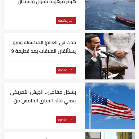
هرمز مرهونة بقبول واشنطن
الكامل لشروط طهران
أخبار عالمية
حدث في العالم| المكسيك وبيرو
يستأنفان العلاقات بعد قطيعة 9
أشهر.. وتنصيب رئيسا جديدا
لكولومبيا
أخبار عالمية
بشكل مفاجئ.. الجيش الأمريكي
يعفي قائد الفيلق الخامس من
منصبه
أخبار عالمية