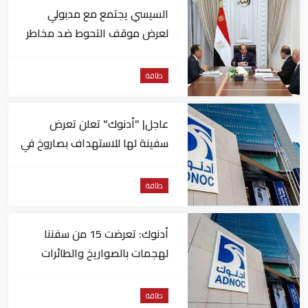
السيسي يجتمع مع مدبولي
لعرض موقف التحوط ضد مخاطر
تقلبات أسعار النفط
طاقة
عاجل| "أدنوك" تعلن تعرض
سفينة لها للاستهداف بصاروخ في
مضيق هرمز
طاقة
أدنوك: تعرضت 15 من سفننا
لهجمات بالصواريخ والطائرات
المسيّرة منذ بداية النزاع