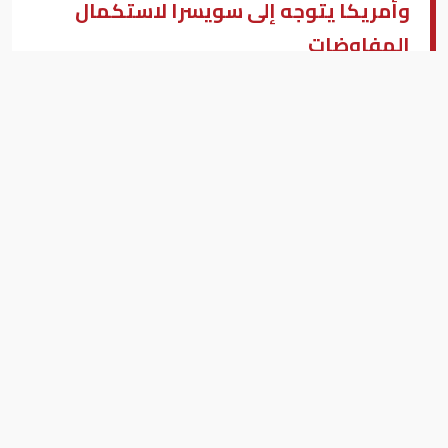
وأمريكا يتوجه إلى سويسرا لاستكمال
المفاوضات
إيران وأمريكا
بزنس ميدل إيست - القاهرة