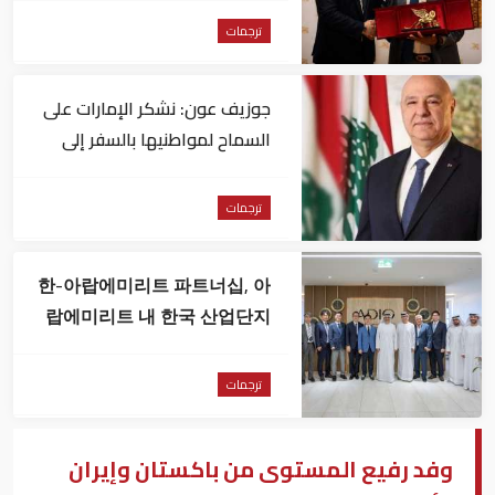
ترجمات
جوزيف عون: نشكر الإمارات على
السماح لمواطنيها بالسفر إلى
بلدهم الثاني لبنان
ترجمات
한-아랍에미리트 파트너십, 아
랍에미리트 내 한국 산업단지
설립 검토
ترجمات
وفد رفيع المستوى من باكستان وإيران