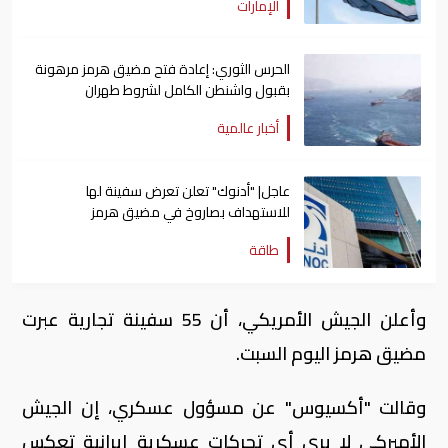
الإمارات
الحرس الثوري: إعادة فتح مضيق هرمز مرهونة
بقبول واشنطن الكامل لشروط طهران
أخبار عالمية
عاجل| "أدنوك" تعلن تعرض سفينة لها
للاستهداف بصاروخ في مضيق هرمز
طاقة
وأعلن الجيش الأمريكي، أن 55 سفينة تجارية عبرت
مضيق هرمز اليوم السبت.
وقالت "أكسيوس" عن مسؤول عسكري، إن الجيش
الأميركي لا يرى أي تحركات عسكرية إيرانية تعكس