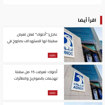
اقرأ أيضا
عاجل| "أدنوك" تعلن تعرض
سفينة لها للاستهداف بصاروخ في
مضيق هرمز
طاقة
أدنوك: تعرضت 15 من سفننا
لهجمات بالصواريخ والطائرات
المسيّرة منذ بداية النزاع
طاقة