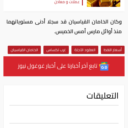
عملات و معادن
وكان الخامان القياسيان قد سجلا أدنى مستوياتهما
منذ أوائل مارس ⁠أمس الخميس.
⁠أسعار النفط
العقود الآجلة
غرب تكساس
الخامان القياسيان
تابع آخر أخبارنا على أخبار غوغول نيوز
التعليقات