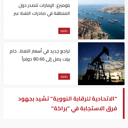
بلومبرغ: الإمارات تتصدر دول
المنطقة في صادرات النفط عبر
مضيق هرمز
طاقة
تراجع جديد في أسعار النفط.. خام
برنت يصل إلى 80.66 دولاراً
للبرميل
طاقة
"الاتحادية للرقابة النووية" تشيد بجهود
فرق الاستجابة في "براكة"