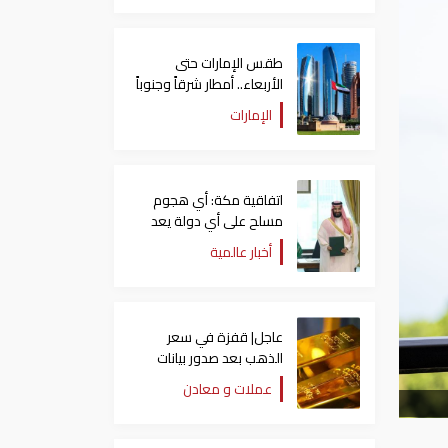
طقس الإمارات حتى
الأربعاء.. أمطار شرقاً وجنوباً
وانخفاض تدريجي للحرارة
الإمارات
اتفاقية مكة: أي هجوم
مسلح على أي دولة يعد
هجوما على الدول الثلاث
أخبار عالمية
جميعا
عاجل| قفزة في سعر
الذهب بعد صدور بيانات
الوظائف الأمريكية
عملات و معادن