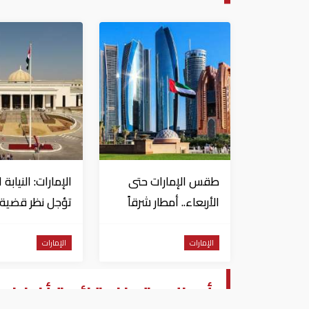
طقس الإمارات حتى
الإمارات: النيابة 
الأربعاء.. أمطار شرقاً
تؤجل نظر قضية ا
وجنوباً وانخفاض
العسكري للسود
تدريجي للحرارة
الإمارات
الإمارات