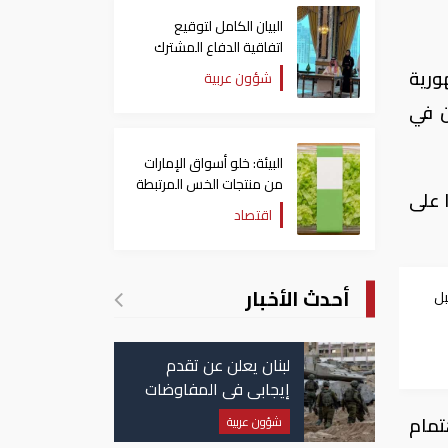
البيان الكامل لتوقيع
اتفاقية الدفاع المشترك
بين السعودية وتركيا
ورية
شؤون عربية
وباكستان
ن في
البيئة: خلو أسواق الإمارات
من منتجات الخس المرتبطة
 على
بتفشي داء السيكلوسبورا
اقتصاد
أحدث الأخبار
بل
لبنان يعلن عن تقدم
إيجابي في المفاوضات
مع إسرائيل.. وأمريكا
تمام
شؤون عربية
تضغط لوقف النار في