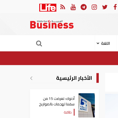
ربي والجامعة العربية يدينون الهجوم الحوثي على نجران بالسعودية
اللغة
الأخبار الرئيسية
أدنوك: تعرضت 15 من
سفننا لهجمات بالصواريخ
والطائرات المسيّرة منذ
طاقة
بداية النزاع