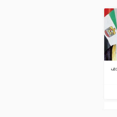
ادف
كم