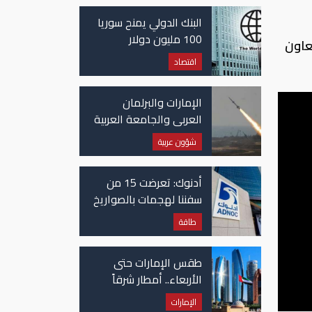
غزة
البنك الدولي يمنح سوريا
100 مليون دولار
عاون
اقتصاد
الإمارات والبرلمان
العربي والجامعة العربية
يدينون الهجوم الحوثي
شؤون عربية
على نجران بالسعودية
أدنوك: تعرضت 15 من
سفننا لهجمات بالصواريخ
والطائرات المسيّرة منذ
طاقة
بداية النزاع
طقس الإمارات حتى
الأربعاء.. أمطار شرقاً
وجنوباً وانخفاض
الإمارات