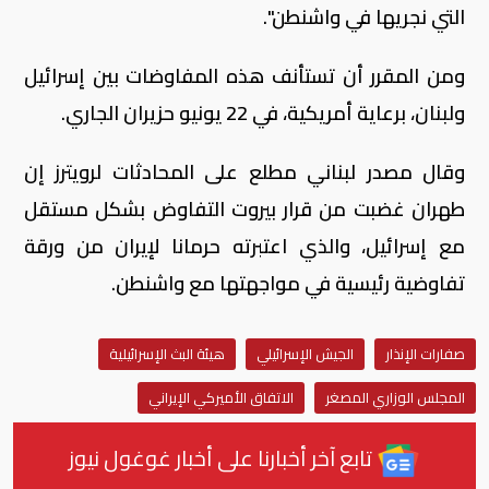
التي نجريها في واشنطن".
ومن المقرر أن تستأنف ‌هذه المفاوضات بين إسرائيل
ولبنان، برعاية أمريكية، في 22 يونيو حزيران الجاري.
وقال مصدر لبناني مطلع على المحادثات لرويترز إن
طهران غضبت من قرار بيروت التفاوض بشكل مستقل
مع إسرائيل، والذي اعتبرته حرمانا لإيران من ورقة
تفاوضية رئيسية في مواجهتها مع واشنطن.
صفارات الإنذار
الجيش الإسرائيلي
هيئة البث الإسرائيلية
المجلس الوزاري المصغر
الاتفاق الأميركي الإيراني
تابع آخر أخبارنا على أخبار غوغول نيوز