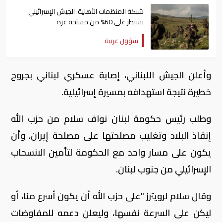
شبكة المنظمات الأهلية: الجيش الإسرائيلي
يسيطر على 60% من مساحة غزة
شؤون عربية
وأعلن الجيش اللبناني، إصابة عسكري لبناني بجروح
خطيرة نتيجة استهدافه بمسيرة إسرائيلية.
وطلب رئيس حكومة لبنان نواف سلام من حزب الله
إنقاذ البلاد وتغليب مصلحتها على مصلحة إيران، وأن
يكون على مسار واحد مع الحكومة لتأمين الانسحاب
الإسرائيلي من جنوب لبنان.
وقال سلام لرويترز "على حزب الله أن يكون ​أسرع منا، أو
ليكن على السرعة نفسها، وليعلن دعمه للمفاوضات