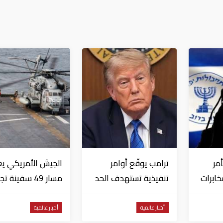
مر
ترامب يوقّع أوامر
الجيش الأمريكي يغ
خابرات
تنفيذية تستهدف الحد
مسار 49 سفينة ت
ن
من منح الجنسية
في مضيق هرمز
الأمريكية بالولادة
أخبار عالمية
أخبار عالمية