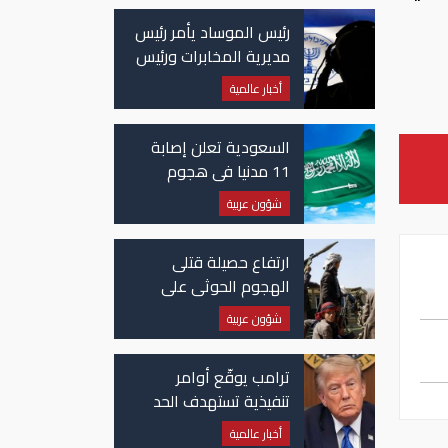
رئيس الموساد يأمر رئيس
مديرية المخابرات ورئيس
قسم إيران بالاستقالة
أخبار عالمية
السعودية تعلن إصابة
11 مدنيا في هجوم
حوثي على نجران
شؤون عربية
ارتفاع حصيلة قتلى
الهجوم الحوثي على
معسكرات حكومية لـ58
شؤون عربية
قتيلًا وعشرات الجرحى
ترامب يوقّع أوامر
تنفيذية تستهدف الحد
من منح الجنسية
أخبار عالمية