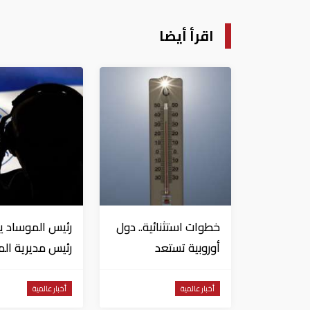
اقرأ أيضا
خطوات استثنائية.. دول
رئيس الموساد يأ
أوروبية تستعد
رئيس مديرية الم
لمواجهة موجة حر غير
ورئيس قسم إيرا
مسبوقة
بالاستقالة
أخبار عالمية
أخبار عالمية