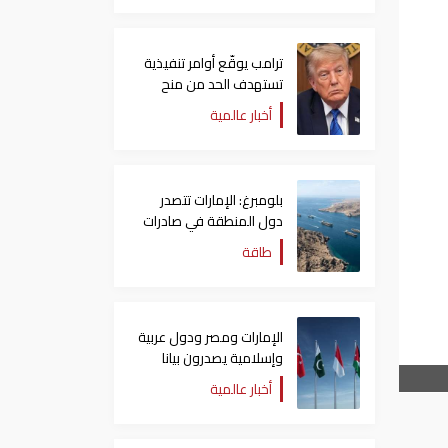
ترامب يوقّع أوامر تنفيذية
تستهدف الحد من منح
الجنسية الأمريكية بالولادة
أخبار عالمية
بلومبرغ: الإمارات تتصدر
دول المنطقة في صادرات
النفط عبر مضيق هرمز
طاقة
الإمارات ومصر ودول عربية
وإسلامية يصدرون بيانا
مشتركا بشأن الانتهاكات
أخبار عالمية
الإسرائيلية في غزة