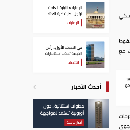
الإمارات: النيابة العامة
تؤجل نظر قضية العتاد
ملكي
العسكري للسودان
الإمارات
 سقوط
في النصف الأول.. رأس
ت مع
الخيمة تجذب استثمارات
تتجاوز 771 مليون درهم
اقتصاد
سر
أحدث الأخبار
جع
خطوات استثنائية.. دول
أوروبية تستعد لمواجهة
رجات
موجة حر غير مسبوقة
أخبار عالمية
لجوي