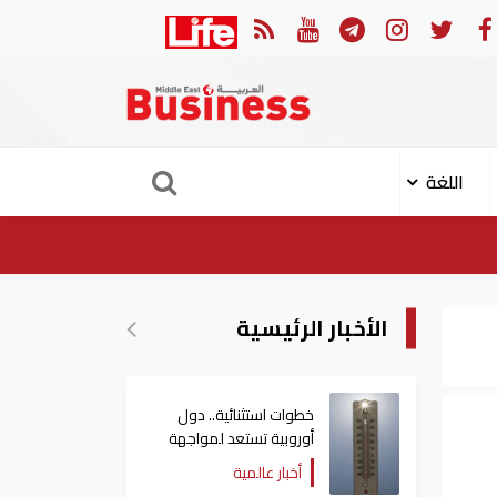
ودية تعلن إصابة 11 مدنيا في هجوم حوثي على نجران
ا
اللغة
الأخبار الرئيسية
خطوات استثنائية.. دول
أوروبية تستعد لمواجهة
موجة حر غير مسبوقة
أخبار عالمية