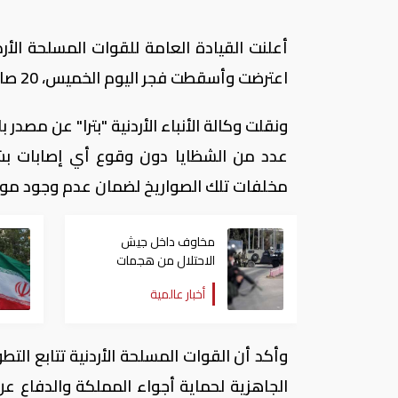
أعلنت القيادة العامة للقوات المسلحة الأرد
اعترضت وأسقطت فجر اليوم الخميس، 20 صاروخا أطلقت من إيران باتجاه منطقة الأزرق بمحافظة الزرقاء.
ونقلت وكالة الأنباء الأردنية "بترا" عن مصدر
عدد من الشظايا دون وقوع أي إصابات بشري
مخلفات تلك الصواريخ لضمان عدم وجود مواد
مخاوف داخل جيش
الاحتلال من هجمات
للمليشيات الإيرانية في
أخبار عالمية
العراق
وأكد أن القوات المسلحة الأردنية تتابع الت
الجاهزية لحماية أجواء المملكة والدفاع ع