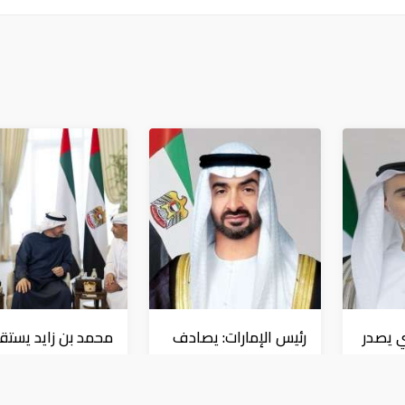
 يصدر
رئيس الإمارات: يصادف
محمد بن زايد يستق
لله
اليوم الذكرى الـ60
الفريق المشارك في
لتولي الشيخ زايد حكم
"إكسبو 2025