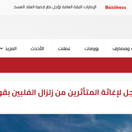
الإمارات: النيابة العامة تؤجل نظر قضية العتاد العسكري للسودان
 ومصارف
بورصات
عملات
الأحدث
المزيد
لإغاثة المتأثرين من زلزال الفلبين بقو