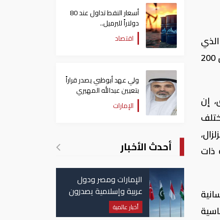
أسعار النفط تداول عند 80
دولاراً للبرميل..
وتراجع الأسهم الأمريكية
اقتصاد
الذي
ضرب قبالة سواحل جنوب جمهورية الفلبين بقوة 7.8 درجة، مما أدى إلى وفاة 35 شخصاً، وإصابة أكثر من 200
ولي عهد أبوظبي يصدر قراراً
بتعيين عبدالله المهيري
، إن
رئيسا لـ"أبوظبي للتراث"
الإمارات
ختلف
زال،
أحدث الأخبار
 ذات
الإمارات ومصر ودول
عربية وإسلامية يصدرون
انية
بيانا مشتركا بشأن
أخبار عالمية
اسية
الانتهاكات الإسرائيلية