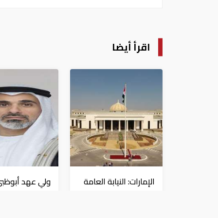
اقرأ أيضا
الإمارات: النيابة العامة
ولي عهد أبوظبي
تؤجل نظر قضية العتاد
قراراً بتعيين عبدا
العسكري للسودان
المهيري رئيسا