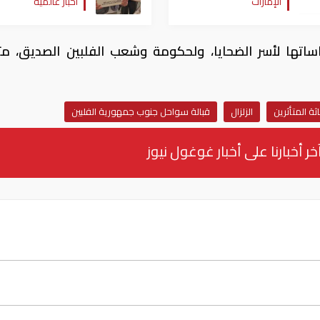
الإمارات
أخبار عالمية
تها لأسر الضحايا، ولحكومة وشعب الفلبين الصديق، متم
اثة المتأثرين
الزلزال
قبالة سواحل جنوب جمهورية الفلبين
خر أخبارنا على أخبار غوغول نيوز