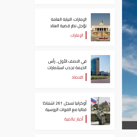
الإمارات: النيابة العامة
تؤجل نظر قضية العتاد
العسكري للسودان
الإمارات
في النصف الأول.. رأس
الخيمة تجذب استثمارات
تتجاوز 771 مليون درهم
اقتصاد
أوكرانيا تسجل 261 اشتباكا
قتاليا مع القوات الروسية
أخبار عالمية