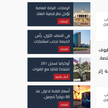
في غزة
الإمارات: النيابة العامة
تؤجل نظر قضية العتاد
العسكري للسودان
تي
الإمارات
رري
في النصف الأول.. رأس
الخيمة تجذب استثمارات
تتجاوز 771 مليون درهم
ظروف
اقتصاد
تصة.
أوكرانيا تسجل 261
اشتباكا قتاليا مع القوات
 إثر
الروسية
أخبار عالمية
أسعار النفط تداول عند
تي
80 دولاراً للبرميل..
رري
وتراجع الأسهم
اقتصاد