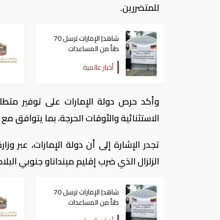
للمتضررين.
شاهد| الإمارات ترسل 70
طناً من المساعدات
للمتضررين من الزلزاليْن في
أخبار عالمية
فنزويلا
وأكد حرص دولة الإمارات على توفير متط
الاستثنائية والأوقات الحرجة، بما يتوافق م
تجدر الإشارة إلى أن دولة الإمارات، عبر وز
الزلزال الذي ضرب إقليم مينداناو جنوبي البل
شاهد| الإمارات ترسل 70
طناً من المساعدات
للمتضررين من الزلزاليْن في