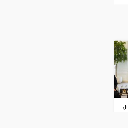
بل
 أوساكا"