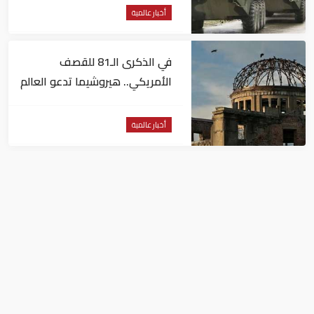
أخبار عالمية
في الذكرى الـ81 للقصف
الأمريكي.. هيروشيما تدعو العالم
لإلغاء الأسلحة النووية
أخبار عالمية
مخاوف داخل جيش الاحتلال من
هجمات للمليشيات الإيرانية في
العراق
أخبار عالمية
ترمب يرشح محاميه الشخصي السابق