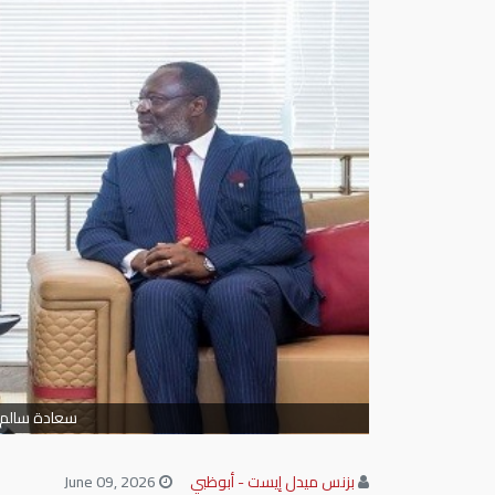
سعادة سالم س
بزنس ميدل إيست - أبوظبي
June 09, 2026