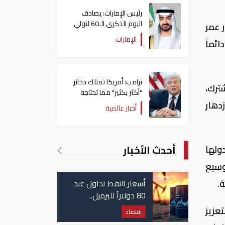
رئيس الإمارات: يصادف
اليوم الذكرى الـ60 لتولي
 عمر
الشيخ زايد حكم أبوظبي
الإمارات
ئماً
ترامب: أمريكا تمتلك ذخائر
ترك،
"أكثر بكثير" مما تحتاجه
دهار
أخبار عالمية
أحدث الأخبار
ولها
وسيع
.
أسعار النفط تداول عند
80 دولاراً للبرميل..
وتراجع الأسهم
عزيز
اقتصاد
الأمريكية