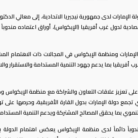
لإمارات لدى جمهورية نيجيريا الاتحادية، إلى معالي الدكتور
ية لدول غرب أفريقيا (الإيكواس)، أوراق اعتماده مندوباً دا
 الإمارات ومنظمة الإيكواس في المجالات ذات الاهتمام المش
 أفريقيا بما يدعم جهود التنمية المستدامة والاستقرار والاز
لى تعزيز علاقات التعاون والشراكة مع منظمة الإيكواس ود
تي تجمع دولة الإمارات بدول القارة الأفريقية، وحرصها على ت
تنموي بما يحقق المصالح المشتركة ويدعم التنمية المستدامة
دوباً دائماً لدى منظمة الإيكواس يعكس اهتمام الدولة بت