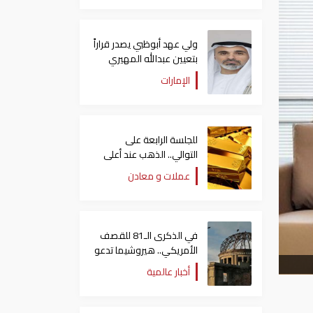
ولي عهد أبوظبي يصدر قراراً
بتعيين عبدالله المهيري
رئيسا لـ"أبوظبي للتراث"
الإمارات
للجلسة الرابعة على
التوالي.. الذهب عند أعلى
مستوياته منذ شهرين
عملات و معادن
في الذكرى الـ81 للقصف
الأمريكي.. هيروشيما تدعو
العالم لإلغاء الأسلحة
أخبار عالمية
النووية