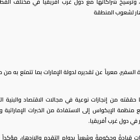
ة، وترسيخ شراكاتها مع دول غرب أفريقيا في مختلف القط
هار لشعوب المنطقة
السفير، معرباً عن تقديره لدولة الإمارات بما تتمتع به من م
ما حققته من إنجازات نوعية في مجالات الاقتصاد والبنية الت
لع منظمة الإيكواس إلى الاستفادة من الخبرات الإماراتية وت
 في دول غرب أفريقيا.
ت قيادةً وحكومةً وشعباً بدوام التقدم والازدهار، مؤكداً