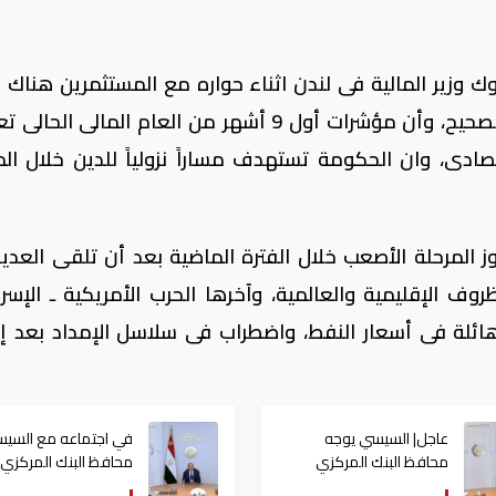
وزير المالية فى لندن اثناء حواره مع المستثمرين هناك ح
أكد أن الاقتصاد المصرى يسير فى الاتجاه الصحيح، وأن مؤشرات أول 9 أشهر من العام المال
ادى، وان الحكومة تستهدف مساراً نزولياً للدين خلال الم
 المرحلة الأصعب خلال الفترة الماضية بعد أن تلقى العدي
 الإقليمية والعالمية، وآخرها الحرب الأمريكية ـ الإسرائ
هائلة فى أسعار النفط، واضطراب فى سلاسل الإمداد بعد إ
عاجل| السيسي يوجه
في اجتماعه مع السيس
محافظ البنك المركزي
محافظ البنك المركزي
باحتواء التضخم
يعلن تسجيل أعلى مس