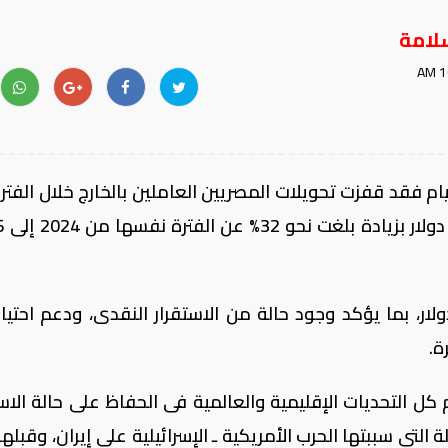
لامة
يام فقد قفزت تحويلات المصريين العاملين بالخارج خلال الفتر
 الزيادة بلغت نحو 8.5 مليار دولار، بما يؤكد وجود حالة من الاستقرار النقدى، ودعم اح
 التحديات الإقليمية والعالمية فى الحفاظ على حالة الاست
التى سببتها الحرب الأمريكية ـ الإسرائيلية على إيران، وقبله