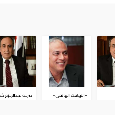
«التهافت الهاتفى»
صرخة عبدالرحيم كم
المحمول والمتحامل
«2»