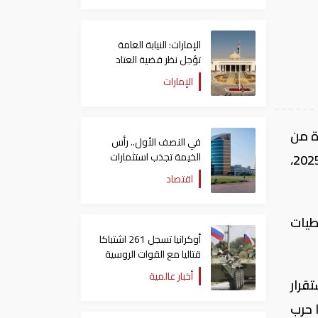
الإمارات: النيابة العامة
تؤجل نظر قضية العتاد
العسكري للسودان
الإمارات
ة من
في النصف الأول.. رأس
الخيمة تجذب استثمارات
يوليو إلى مارس الماضى إلى نحو 34.9 مليار دولار بزيادة بلغت نحو 32% عن الفترة نفسها من 2024 إلى 2025،
تتجاوز 771 مليون درهم
اقتصاد
تياطيات
أوكرانيا تسجل 261 اشتباكا
قتاليا مع القوات الروسية
أخبار عالمية
قرار
ا حرب