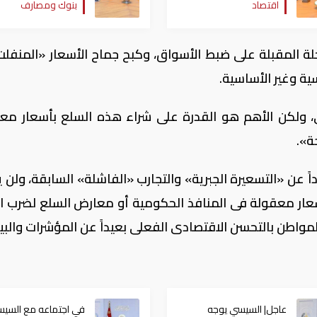
اقتصاد
بنوك ومصارف
تاريخي للاحتياطي الدو
ة المقبلة على ضبط الأسواق، وكبح جماح الأسعار «المنفلت»
ية وغير الأساسية.
لكن الأهم هو القدرة على شراء هذه السلع بأسعار مع
ة».
اً عن «التسعيرة الجبرية» والتجارب «الفاشلة» السابقة، ولن 
بأسعار معقولة فى المنافذ الحكومية أو معارض السلع لضرب اح
لمواطن بالتحسن الاقتصادى الفعلى بعيداً عن المؤشرات والبيا
عاجل| السيسي يوجه
في اجتماعه مع السيس