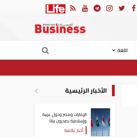
في النصف الأول.. رأس الخيمة تجذب استثمارات تتجاوز 771 مليون درهم
اللغة
الأخبار الرئيسية
الإمارات ومصر ودول عربية
وإسلامية يصدرون بيانا
مشتركا بشأن الانتهاكات
أخبار عالمية
الإسرائيلية في غزة