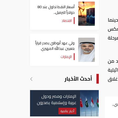
أسعار النفط تداول عند 80
دولاراً للبرميل..
وتراجع الأسهم الأمريكية
ينما
اقتصاد
ى الحالى تعكس
رحلة
ولي عهد أبوظبي يصدر قراراً
بتعيين عبدالله المهيري
رئيسا لـ"أبوظبي للتراث"
الإمارات
د من
يلية
أحدث الأخبار
غلاق
الإمارات ومصر ودول
عربية وإسلامية يصدرون
ي..
بيانا مشتركا بشأن
أخبار عالمية
الانتهاكات الإسرائيلية
توى