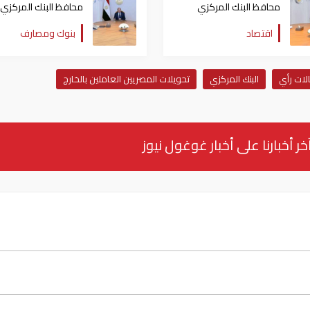
محافظ البنك المركزي
محافظ البنك المركزي
باحتواء التضخم
يعلن تسجيل أعلى مس
اقتصاد
بنوك ومصارف
تاريخي للاحتياطي الدو
لات رأي
البنك المركزي
تحويلات المصريين العاملين بالخارج
خر أخبارنا على أخبار غوغول نيوز