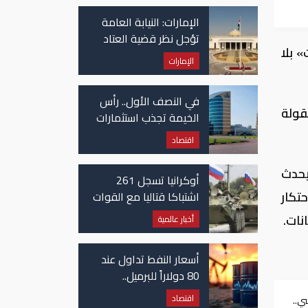
في غزة
لي
الإمارات: النيابة العامة
تؤجل نظر قضية العتاد
 بلا
العسكري للسودان
الإمارات
في النصف الأول.. رأس
قولة
الخيمة تجذب استثمارات
تتجاوز 771 مليون درهم
اقتصاد
يحدث
أوكرانيا تسجل 261
تكار
اشتباكا قتاليا مع القوات
الروسية
نات.
أخبار عالمية
أسعار النفط تداول عند
80 دولاراً للبرميل..
وتراجع الأسهم
اقتصاد
ي..