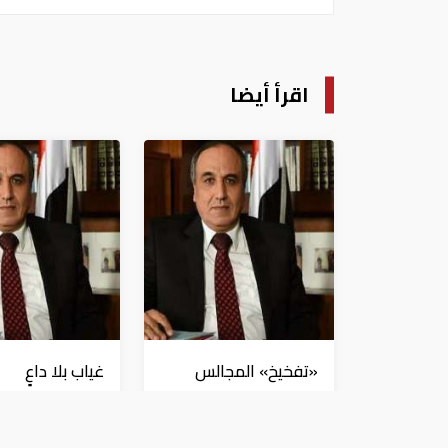
اقرأ أيضا
«تفخيخ» المجالس
غياب بلا داعٍ
المحلية!