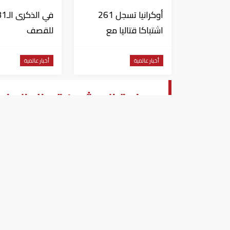
أوكرانيا تسجل 261
في الذكرى 
اشتباكا قتاليا مع
للقصف
القوات الروسية
الأمريكي.. هيرو
تدعو العالم لإلغ
أخبار عالمية
أخبار عالمية
الأسلحة النووية
جماعة الحوثيين تحظر الملاح
⁠البحر الأحمر