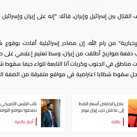
القتال بين إسرائيل وإيران، قائلا: "إنه على إيران وإسرائيل
إخبارية" من رام الله، إن مصادر إسرائيلية أفادت بوقوع ش
 دفعة صواريخ أطلقت من إيران، وسط تعتيم إعلامي على ط
مناطق في الجنوب وكريات آتا التابعة للواء حيفا سقوط شظ
جل سقوط شظايا اعتراضية في مواقع متفرقة من الضفة الغ
عاجل| انخفاض أسعار النفط
نائب الرئيس الأمريكي: 
إلى ما قبل حرب إيران بيوم
تصدقوا مواقع التواص
الإيرانية
طاقة
أخبار عالمية