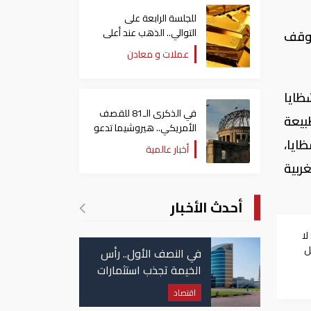
للجلسة الرابعة على
التوالي.. الذهب عند أعلى
 وقف
مستوياته منذ شهرين
عملات و معادن
ظايا
في الذكرى الـ81 للقصف
بيعة
الأمريكي.. هيروشيما تدعو
العالم لإلغاء الأسلحة
ايا،
أخبار عالمية
النووية
ربية
أحدث الأخبار
لا
ل
في النصف الأول.. رأس
الخيمة تجذب استثمارات
تتجاوز 771 مليون درهم
اقتصاد