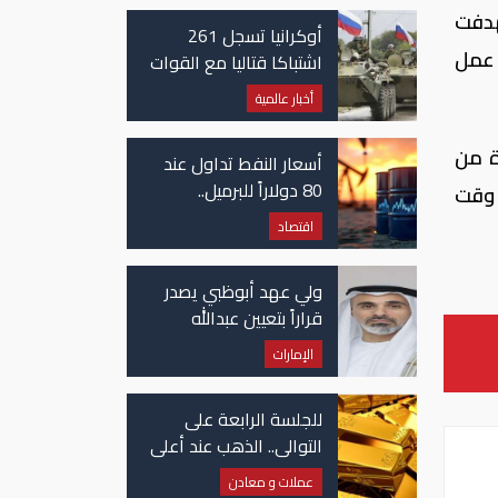
هدفت
أوكرانيا تسجل 261
 عمل
اشتباكا قتاليا مع القوات
الروسية
أخبار عالمية
خيرة من
أسعار النفط تداول عند
80 دولاراً للبرميل..
 وقت
وتراجع الأسهم
اقتصاد
الأمريكية
ولي عهد أبوظبي يصدر
قراراً بتعيين عبدالله
المهيري رئيسا لـ"أبوظبي
الإمارات
للتراث"
للجلسة الرابعة على
التوالي.. الذهب عند أعلى
مستوياته منذ شهرين
عملات و معادن