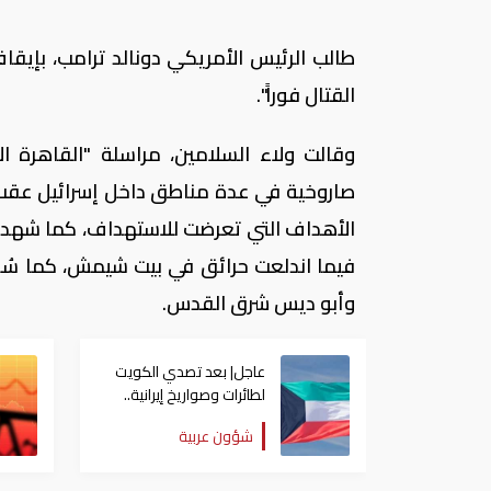
طالب الرئيس الأمريكي دونالد ترامب، بإيقاف 
القتال فوراً".
وقالت ولاء السلامين، مراسلة "القاهرة ال
صاروخية في عدة مناطق داخل إسرائيل عقب
الأهداف التي تعرضت للاستهداف، كما شهدت 
فيما اندلعت حرائق في بيت شيمش، كما سُ
وأبو ديس شرق القدس.
عاجل| بعد تصدي الكويت
لطائرات وصواريخ إيرانية..
"الخارجية" تصدر بيانا
شؤون عربية