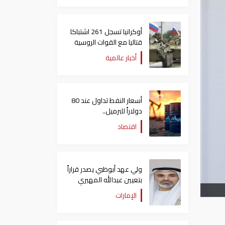
أوكرانيا تسجل 261 اشتباكا
قتاليا مع القوات الروسية
أخبار عالمية
أسعار النفط تداول عند 80
دولاراً للبرميل..
وتراجع الأسهم الأمريكية
اقتصاد
ولي عهد أبوظبي يصدر قراراً
بتعيين عبدالله المهيري
رئيسا لـ"أبوظبي للتراث"
الإمارات