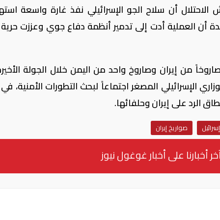
 الاحتلال أن سلاح الجو الإسرائيلي نفذ غارة واسعة است
ؤكدة أن العملية أدت إلى تدمير أنظمة دفاع جوي وعززت حرية
فق المعطيات المتداولة، أُطلق نحو 30 صاروخاً من إيران وصاروخ واحد من اليمن خلال الجولة الأ
اري الإسرائيلي المصغر اجتماعاً لبحث التطورات الأمنية، في
اق الرد على إيران وحلفائها.
إسرائيل
صواريخ إيران
خر أخبارنا على أخبار غوغول نيوز