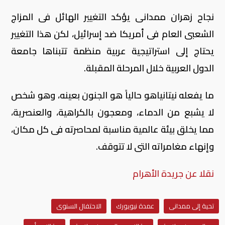
نجاح زهران ممدانى يؤكد التغيير الهائل فى المزاج
الشعبى العام فى أمريكا ضد إسرائيل، لكن هذا التغيير
يحتاج إلى استراتيجية عربية منظمة تتبناها جامعة
الدول العربية خلال المرحلة المقبلة.
ما يفعله نيتانياهو حالياً هو الجنون بعينه، وهو شخص
لا يشبع من الدماء، ومعجون بالكراهية، والعنصرية،
مما يخلق بيئة عالمية مناسبة لمحاصرته فى كل مكان،
وإنهاء مغامراته التى لا تتوقف.
نقلا عن جريدة الأهرام
تحية إلى ممدانى
عمدة نيويورك
الاحتفال السنوى