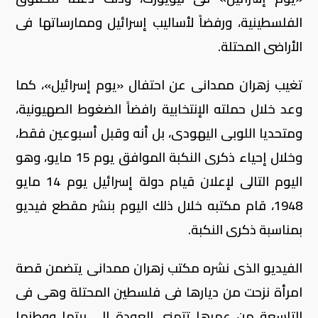
الفلسطينية، ورفضاً لأساليب إسرائيل وممارساتها فى
الأراضى المحتلة.
تغيب زهران ممدانى عن احتفال «يوم إسرائيل»، كما
وعد خلال حملته الإنتخابية رافضاً الضغوط الصهيونية،
ومتحديا اللوبى اليهودى، بل أنه وقبل أسبوعين فقط،
وخلال إحياء ذكرى النكبة الموافق يوم 15 مايو، وهو
اليوم التالى لإعلان قيام دولة إسرائيل يوم 14 مايو
1948، قام مكتبه خلال ذلك اليوم بنشر مقطع فيديو
بمناسبة ذكرى النكبة.
الفيديو الذى نشره مكتب زهران ممدانى يتضمن قصة
امرأة نزحت من ديارها فى فلسطين المحتلة وهى فى
التاسعة من عمرها تتمنى العودة إلى بيتها ووطنها