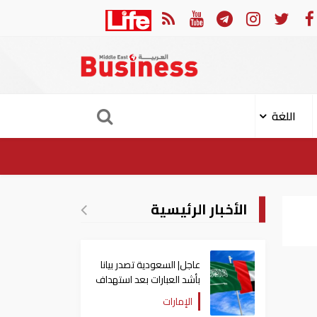
 الثوري: إعادة فتح مضيق هرمز مرهونة بقبول واشنطن الكامل لشروط طهران
اللغة
الأخبار الرئيسية
عاجل| السعودية تصدر بيانا
بأشد العبارات بعد استهداف
إيران لناقلة إماراتية
الإمارات