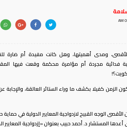
لامة
أقصى، ومدى أهميتها، وهل كانت مفيدة أم ضارة للق
ية فدائية مجردة أم مؤامرة محكمة وقعت فيها المق
كويت؟!
ون الزمن كفيلا بكشف ما وراء الستائر العالقة، والإجابة عن
أقصى الوجه القبيح لازدواجية المعايير الدولية في حماية 
ي أعدها المستشار د. أحمد حبيب بعنوان «إزدواجية المعايير ال