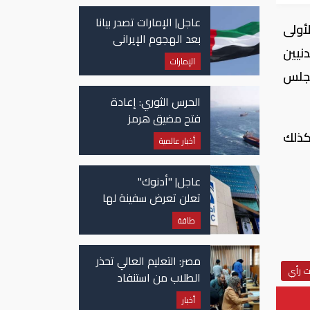
عاجل| الإمارات تصدر بيانا
أولى
بعد الهجوم الإيراني
نيين
على سفينة تابعة
الإمارات
لـ"أدنوك"
مجلس
الحرس الثوري: إعادة
فتح مضيق هرمز
مرهونة بقبول واشنطن
كذلك
أخبار عالمية
الكامل لشروط طهران
عاجل| "أدنوك"
تعلن تعرض سفينة لها
للاستهداف بصاروخ في
طاقة
مضيق هرمز
مصر: التعليم العالي تحذر
ت رأي
الطلاب من استنفاد
الرغبات قبل غلق
أخبار