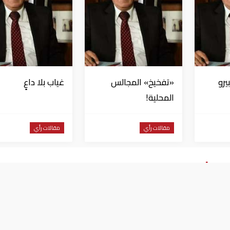
يرو
«تفخيخ» المجالس
غياب بلا داعٍ
المحلية!
مقالات رأي
مقالات رأي
ى !
 والفساد الكروى !