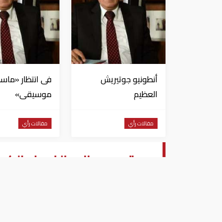
أنطونيو جوتيريش
فى انتظار «ماسب
العظيم
موسيقى»
مقالات رأي
مقالات رأي
معتمد جمال والفساد الكرو
معتمد جمال