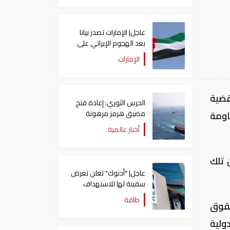
عاجل| الإمارات تصدر بيانا
بعد الهجوم الإيراني على
سفينة تابعة لـ"أدنوك"
الإمارات
ضية
الحرس الثوري: إعادة فتح
مضيق هرمز مرهونة
اومة
بقبول واشنطن الكامل
أخبار عالمية
لشروط طهران
 تلك
عاجل| "أدنوك" تعلن تعرض
سفينة لها للاستهداف
بصاروخ في مضيق هرمز
طاقة
حقوق
دولية