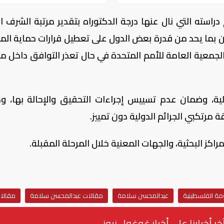
استه التي نال عنها درجة الدكتوراه بتقدير مرتبة الشرف ال
 بما يحد من قدرة بعض الدول على تعطيل قرارات حماية المد
الجمعية العامة للأمم المتحدة في حال تعذر التوافق داخل 
لية، وضمان عدم تسييس إجراءات التحقيق والإحالة بها، و
ة مرتكبي الجرائم الدولية دون تمييز.
اكز البحثية، والجهات المعنية خلال المرحلة المقبلة.
مة الفلسطينية
عبدالمحسن سلامة
مقالات عبدالمحسن سلامة
مقالا
خر أخبارنا على أخبار غوغول نيوز