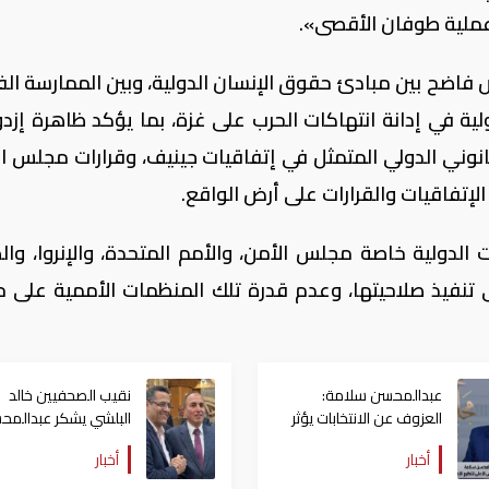
عملية طوفان الأقصى».
فاضح بين مبادئ حقوق الإنسان الدولية، وبين الممارسة الف
لية في إدانة انتهاكات الحرب على غزة، بما يؤكد ظاهرة إزدو
قانوني الدولي المتمثل في إتفاقيات جينيف، وقرارات مجلس ال
الإتفاقيات والقرارات على أرض الواقع.
لدولية خاصة مجلس الأمن، والأمم المتحدة، والإنروا، وال
 تنفيذ صلاحيتها، وعدم قدرة تلك المنظمات الأممية على ح
عبدالمحسن سلامة:
نقيب الصحفيين خالد
العزوف عن الانتخابات يؤثر
البلشي يشكر عبدالمح
على المستقبل السياسي
سلامة: مشاركته خلق
أخبار
أخبار
للدولة
أجواءً تنافسية حقيقية