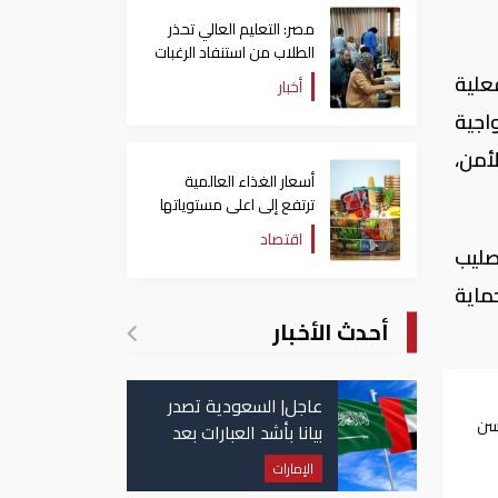
مصر: التعليم العالي تحذر
الطلاب من استنفاد الرغبات
قبل غلق التسجيل
علية
أخبار
اجية
أمن،
أسعار الغذاء العالمية
ترتفع إلى اعلى مستوياتها
منذ 3 سنوات
اقتصاد
صليب
ماية
أحدث الأخبار
عاجل| السعودية تصدر
سن
بيانا بأشد العبارات بعد
ت
استهداف إيران لناقلة
الإمارات
إماراتية