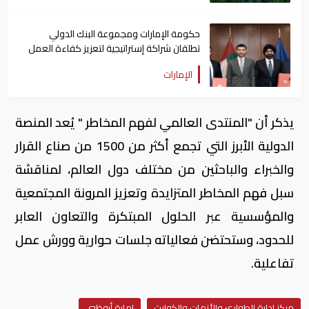
حكومة الإمارات ومجموعة البنك الدولي
تطلقان شراكة إستراتيجية لتعزيز كفاءة العمل
الحكومي عالمياً
الإمارات
يذكر أن "المنتدى العالمي لفهم المخاطر " يُعد المنصة
الدولية الأبرز التي تجمع أكثر من 1500 من صناع القرار
والخبراء والباحثين من مختلف دول العالم، لمناقشة
سبل فهم المخاطر المتزايدة وتعزيز المرونة المجتمعية
والمؤسسية عبر الحلول المبتكرة والتعاون العابر
للحدود، وستحتضن فعالياته جلسات حوارية وورش عمل
تفاعلية.
مركز إدارة الطوارئ والأزمات والكوارث
إمارة أبوظبي