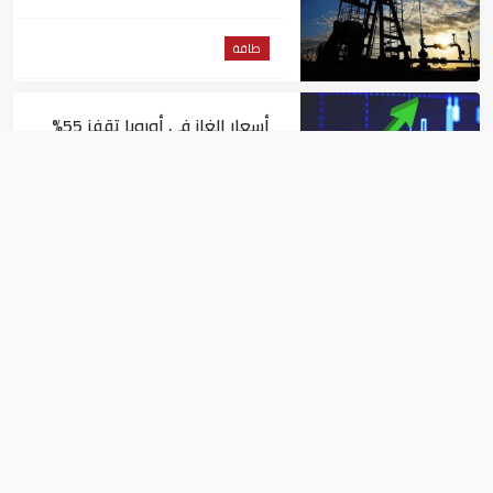
للبرميل
طاقة
أسعار الغاز في أوروبا تقفز 55%
في شهر بسبب موجات الحر
طاقة
أزمة طاقة تضرب المجر بعد
إيقاف مفاعل نووي جراء
انخفاض منسوب نهر الدانوب
طاقة
وزير الطاقة الإماراتي: قرار الانسحاب من