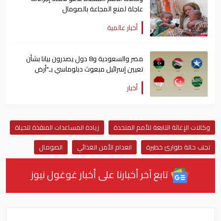
عاجلة لمنع المجاعة بالصومال
أخبار عالمية
مصر والسعودية و8 دول يصدرون بيانا بشأن
تعيين إسرائيل مبعوث دبلوماسي بـ"أرض
الصومال"
أخبار
وكالات الإغاثة التابعة للأمم المتحدة
زيادة المساعدات المنقذة للحياة
تجنب حالة طوارئ خطيرة
انعدام الأمن الغذائي
الصومال
تابع آخر أخبارنا على أخبار غوغول نيوز