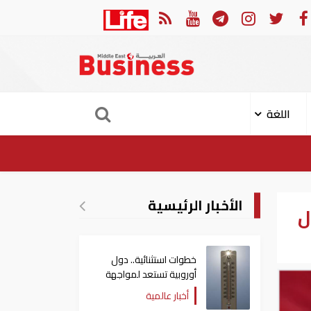
إصابة 11 مدنيا في هجوم حوثي على نجران
ارتفاع 
اللغة
الأخبار الرئيسية
ل
خطوات استثنائية.. دول
أوروبية تستعد لمواجهة
موجة حر غير مسبوقة
أخبار عالمية