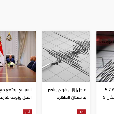
عاجل| زلزال بقوة 5.7
عاجل| زلزال قوي يشعر
السيسي يجتمع مع و
درجة يشعر به سكان 9
به سكان القاهرة
النقل ويوجه بسرعة
دول على بعد 29 كم
الانتهاء من
المشروعات الجاري
أخبار
أخبار