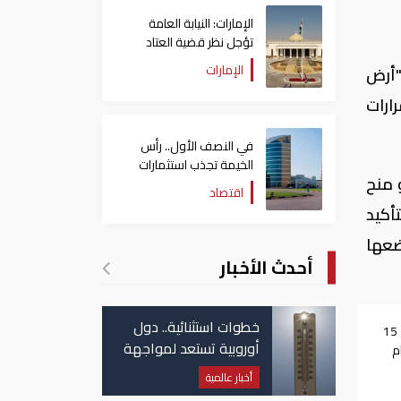
الإمارات: النيابة العامة
تؤجل نظر قضية العتاد
العسكري للسودان
الإمارات
"أرض
ارات
في النصف الأول.. رأس
الخيمة تجذب استثمارات
 منح
تتجاوز 771 مليون درهم
اقتصاد
أكيد
غيير وضعها
أحدث الأخبار
خطوات استثنائية.. دول
التفاصيل الكاملة لطرح 15
أوروبية تستعد لمواجهة
م
موجة حر غير مسبوقة
ك في
أخبار عالمية