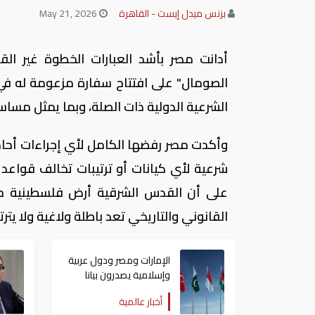
بزنس ميدل إيست - القاهرة
May 21, 2026
أدانت مصر بأشد العبارات الخطوة غير ال
الصومال" على افتتاح سفارة مزعومة له في 
الشرعية الدولية ذات الصلة، وبما يمثل مساس
وأكدت مصر رفضها الكامل لأي إجراءات أحا
شرعية لأي كيانات أو ترتيبات تخالف قواعد 
القانوني والتاريخي تعد باطلة ولاغية ولا يترت
الإمارات ومصر ودول عربية
وإسلامية يصدرون بيانا
مشتركا بشأن الانتهاكات
أخبار عالمية
الإسرائيلية في غزة