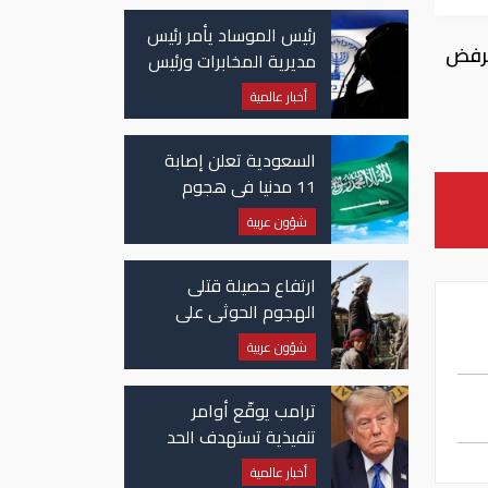
رئيس الموساد يأمر رئيس
لرفض
مديرية المخابرات ورئيس
قسم إيران بالاستقالة
أخبار عالمية
السعودية تعلن إصابة
11 مدنيا في هجوم
حوثي على نجران
شؤون عربية
ارتفاع حصيلة قتلى
الهجوم الحوثي على
معسكرات حكومية لـ58
شؤون عربية
قتيلًا وعشرات الجرحى
ترامب يوقّع أوامر
تنفيذية تستهدف الحد
من منح الجنسية
أخبار عالمية