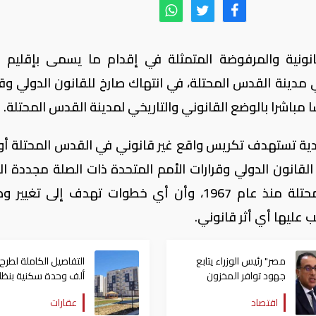
قانونية والمرفوضة المتمثلة في إقدام ما يسمى بإقليم 
مدينة القدس المحتلة، في انتهاك صارخ للقانون الدولي وقر
ا مباشرا بالوضع القانوني والتاريخي لمدينة القدس المحتلة.
دية تستهدف تكريس واقع غير قانوني في القدس المحتلة أو
القانون الدولي وقرارات الأمم المتحدة ذات الصلة مجددة الت
على أن القدس الشرقية أرض فلسطينية محتلة منذ عام 1967، وأن أي خطوات تهدف إلى ت
ب عليها أي أثر قانوني.
مصر" رئيس الوزراء يتابع
جهود توافر المخزون
ألف وحدة سكنية بنظا
الاستراتيجي من السلع
الإيجار المنتهي بالتمل
اقتصاد
عقارات
والمنتجات الأساسية
مصر