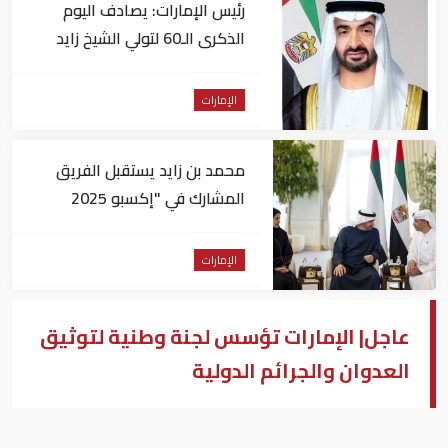
رئيس الإمارات: يصادف اليوم
الذكرى الـ60 لتولي الشيخ زايد
حكم أبوظبي
الإمارات
محمد بن زايد يستقبل الفريق
المشارك في "إكسبو 2025
أوساكا" ويتبادل الأحاديث الودية
معهم
الإمارات
عاجل| الإمارات تؤسس لجنة وطنية لتوثيق
العدوان والجرائم الدولية