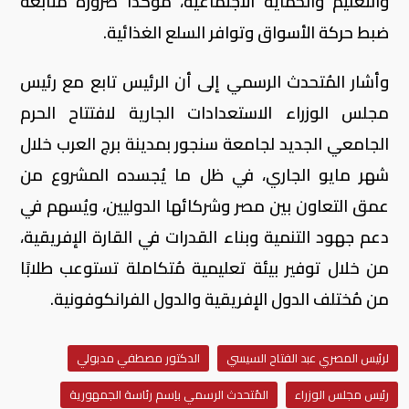
والتعليم والحماية الاجتماعية، مؤكدا ضرورة مُتابعة
ضبط حركة الأسواق وتوافر السلع الغذائية.
وأشار المُتحدث الرسمي إلى أن الرئيس تابع مع رئيس
مجلس الوزراء الاستعدادات الجارية لافتتاح الحرم
الجامعي الجديد لجامعة سنجور بمدينة برج العرب خلال
شهر مايو الجاري، في ظل ما يُجسده المشروع من
عمق التعاون بين مصر وشركائها الدوليين، ويُسهم في
دعم جهود التنمية وبناء القدرات في القارة الإفريقية،
من خلال توفير بيئة تعليمية مُتكاملة تستوعب طلابًا
من مُختلف الدول الإفريقية والدول الفرانكوفونية.
لرئيس المصري عبد الفتاح السيسي
الدكتور مصطفي مدبولي
رئيس مجلس الوزراء
المُتحدث الرسمي باِسم رئاسة الجمهورية