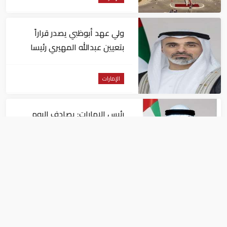
ولي عهد أبوظبي يصدر قراراً
بتعيين عبدالله المهيري رئيسا
لـ"أبوظبي للتراث"
الإمارات
رئيس الإمارات: يصادف اليوم
الذكرى الـ60 لتولي الشيخ زايد
حكم أبوظبي
الإمارات
محمد بن زايد يستقبل الفريق
المشارك في "إكسبو 2025
أوساكا" ويتبادل الأحاديث الودية