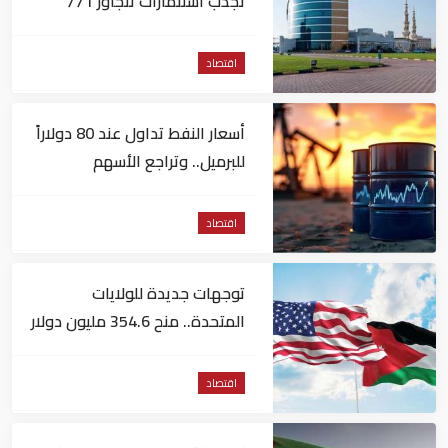
تجذب استثمارات تتجاوز 771
مليون درهم
اقتصاد
أسعار النفط تداول عند 80 دولاراً
للبرميل.. وتراجع الأسهم
الأمريكية
اقتصاد
توجهات جديدة للولايات
المتحدة.. منح 354.6 مليون دولار
مساعدات إلى الأردن
اقتصاد