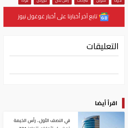
ندوة
تمويل
شركات
رأس مال
قروض
بنوك
تابع آخر أخبارنا على أخبار غوغول نيوز
التعليقات
اقرأ أيضا
في النصف الأول.. رأس الخيمة