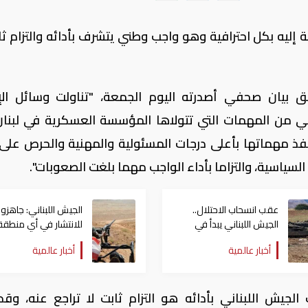
ة إليه بكل احترافية وهو واجب وطني يتشرف بأدائه والتزام ثا
ق بيان صحفي أصدرته اليوم الجمعة، "تناولت وسائل الإ
ي من المهمات التي تتولاها المؤسسة العسكرية في لبنا
تنفذ مهماتها بأعلى درجات المسئولية والمهنية والحرص على
لسياسية، والتزاما بأداء الواجب مهما بلغت الصعوبات".
عقب انسحاب الاحتلال..
الجيش اللبناني: جاهزو
الجيش اللبناني يبدأ في
للانتشار في أي منطقة
الانتشار جنوبا
يخرج منها الاحتلال
أخبار عالمية
أخبار عالمية
جيش اللبناني بأدائه هو التزام ثابت لا تراجع عنه، وقد