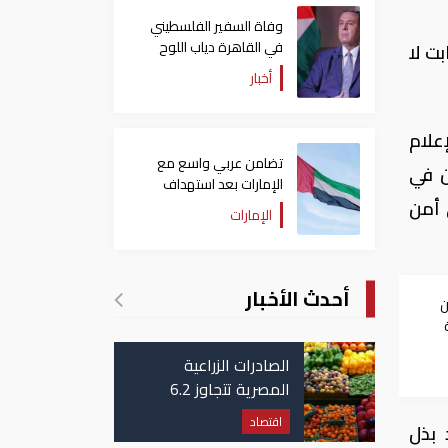
وفاة السفير الفلسطيني
في القاهرة دياب اللوح
بت لا
أخبار
علام
تضامن عربي واسع مع
ن في
الإمارات بعد استهداف
ناقلة في مضيق هرمز
 أمن
الإمارات
أحدث الأخبار
ن
الصادرات الزراعية
المصرية تتجاوز 6.2
مليون طن حتى الآن
اقتصاد
 بذل