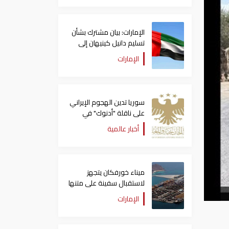
الإمارات: بيان مشترك بشأن
تسليم دانيل كينيهان إلى
السلطات الإيرلندية
الإمارات
سوريا تدين الهجوم الإيراني
على ناقلة "أدنوك" في
مضيق هرمز ‏
أخبار عالمية
ميناء خورفكان يتجهز
لاستقبال سفينة على متنها
6068 سيارة صينية
الإمارات