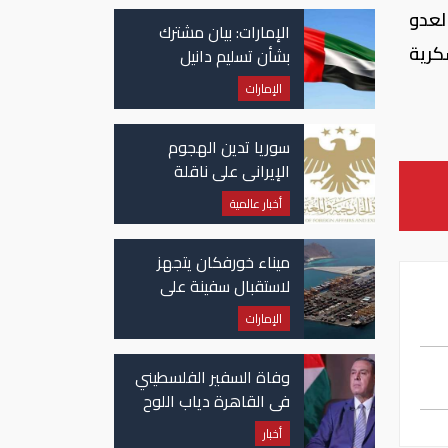
لعدو
الإمارات: بيان مشترك
كرية
بشأن تسليم دانيل
كينيهان إلى السلطات
الإمارات
الإيرلندية
سوريا تدين الهجوم
الإيراني على ناقلة
"أدنوك" في مضيق هرمز
أخبار عالمية
ميناء خورفكان يتجهز
لاستقبال سفينة على
متنها 6068 سيارة صينية
الإمارات
وفاة السفير الفلسطيني
في القاهرة دياب اللوح
أخبار