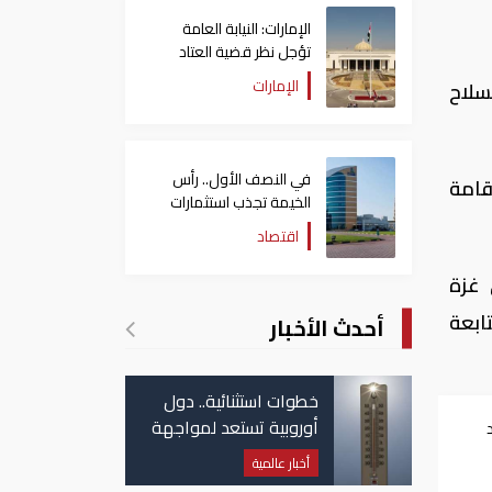
الإمارات: النيابة العامة
تؤجل نظر قضية العتاد
العسكري للسودان
الإمارات
سلاح
في النصف الأول.. رأس
قامة
الخيمة تجذب استثمارات
تتجاوز 771 مليون درهم
اقتصاد
 غزة
ابعة
أحدث الأخبار
خطوات استثنائية.. دول
أوروبية تستعد لمواجهة
موجة حر غير مسبوقة
أخبار عالمية