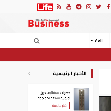
 إصابة 11 مدنيا في هجوم حوثي على نجران
ارتفاع 
اللغة
الأخبار الرئيسية
خطوات استثنائية.. دول
أوروبية تستعد لمواجهة
موجة حر غير مسبوقة
أخبار عالمية