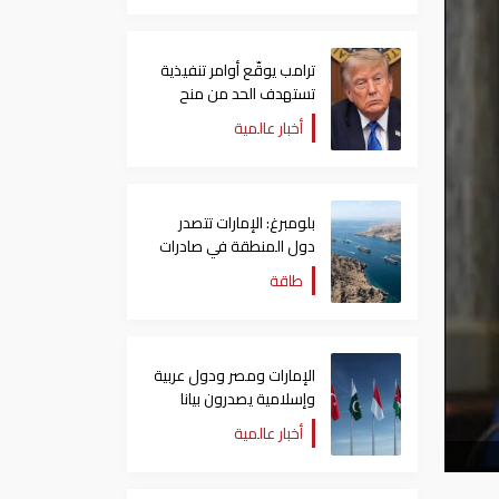
ترامب يوقّع أوامر تنفيذية
تستهدف الحد من منح
الجنسية الأمريكية بالولادة
أخبار عالمية
بلومبرغ: الإمارات تتصدر
دول المنطقة في صادرات
النفط عبر مضيق هرمز
طاقة
الإمارات ومصر ودول عربية
وإسلامية يصدرون بيانا
مشتركا بشأن الانتهاكات
أخبار عالمية
الإسرائيلية في غزة