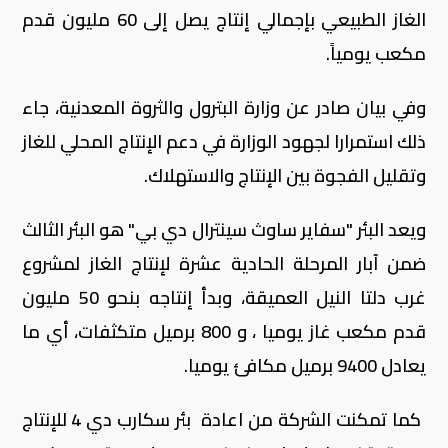
الغاز الطبيعي بإجمالي إنتاج يصل إلى 60 مليون قدم
مكعب يومياً.
وفي بيان صادر عن وزارة البترول والثروة المعدنية، جاء
ذلك استمرارا لجهود الوزارة في دعم الإنتاج المحلي للغاز
وتقليل الفجوة بين الإنتاج والاستهلاك.
ويعد البئر "سفاير ساوث سينترال دي بي" هو البئر الثالث
ضمن آبار المرحلة الحادية عشرة لإنتاج الغاز لمشروع
غرب دلتا النيل العميقة، وبدأ إنتاجه بنحو 50 مليون
قدم مكعب غاز يوميا ، و 800 برميل متكثفات، أي ما
يعادل 9400 برميل مكافئ يوميا.
كما تمكنت الشركة من اعادة بئر سكارب دي 4 للإنتاج