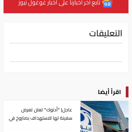
تابع آخر أخبارنا على أخبار غوغول نيوز
التعليقات
اقرأ أيضا
عاجل| "أدنوك" تعلن تعرض
سفينة لها للاستهداف بصاروخ في
مضيق هرمز