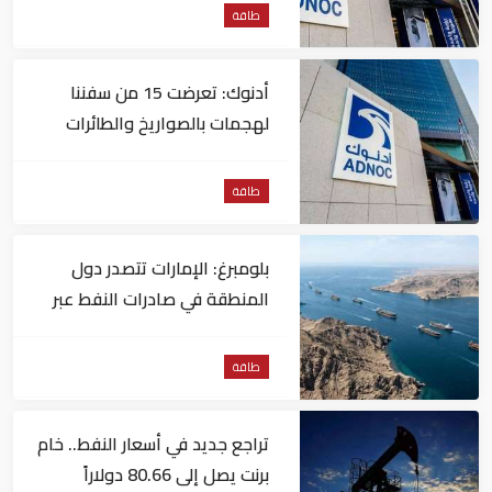
طاقة
أدنوك: تعرضت 15 من سفننا
لهجمات بالصواريخ والطائرات
المسيّرة منذ بداية النزاع
طاقة
بلومبرغ: الإمارات تتصدر دول
المنطقة في صادرات النفط عبر
مضيق هرمز
طاقة
تراجع جديد في أسعار النفط.. خام
برنت يصل إلى 80.66 دولاراً