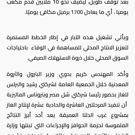
بعد توقف طويل، ليضيف نحو 10 ملايين قدم مكعب
يوميا ، أي ما يعادل 1700 برميل مكافئ يوميًا.
ويأتي تشغيل هذه الآبار في إطار الخطط المستمرة
لتعزيز الانتاج المحلي للمساهمة في الوفاء باحتياجات
السوق المحلي خلال ذروة الاستهلاك الصيفي.
وأكد المهندس كريم بدوي وزير البترول والثروة
المعدنية خلال الجمعية العامة لشركتي رشيد والبرلس
للغاز بحضور رئيسا شركتي شل مصر وبتروناس الماليزية
أن تنفيذ المرحلتين العاشرة والحادية عشرة لإنتاج الغاز
بمشروع غرب الدلتا العميقة يعد أحد أبرز النتائج
الملموسة لحزمة الحوافز والإجراءات التي تبنتها وزارة