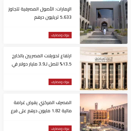
الإمارات: الأصول المصرفية تتجاوز
5.633 تريليون درهم
بنوك ومصارف
ارتفاع تحويلات المصريين بالخارج
13.5% لتصل لـ3.9 مليار دولار في
يونيو
بنوك ومصارف
المصرف المركزي يفرض غرامة
مالية 1.82 مليون درهم على فرع
لبنك أجنبي
بنوك ومصارف