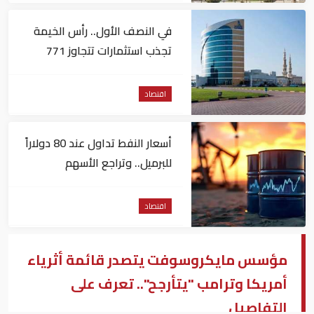
في النصف الأول.. رأس الخيمة
تجذب استثمارات تتجاوز 771
مليون درهم
اقتصاد
أسعار النفط تداول عند 80 دولاراً
للبرميل.. وتراجع الأسهم
الأمريكية
اقتصاد
مؤسس مايكروسوفت يتصدر قائمة أثرياء
أمريكا وترامب "يتأرجح".. تعرف على
التفاصيل