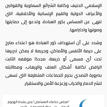
الإسلامي الحنيف وكافة الشرائع السماوية والقوانين
والأعراف الدولية والقيم الإنسانية والأخلاقية، التي
تنهى عن المساس بدُور العبادة، وتدعو إلى حمايتها
وصونها واحترامها.
وشدد على أن استهداف دُور العبادة هو اعتداء صارخ
على حرمة الأنفس والأماكن، وجريمة لا يمكن تبريرها
تحت أي مسمى أو ذريعة، مجددًا موقفه الثابت
الرافض لكافة أشكال العنف والإرهاب، ومطالبته
بضرورة التصدي بحزم للجماعات المتطرفة التي تسعى
لنشر الدمار والخراب وزعزعة الأمن والاستقرار.
"مجلس حكماء المسلمين" يدين بشدة الهجوم
الإرهابي على مطار العاصمة في النيجر