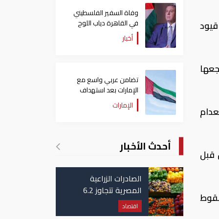
وفاة السفير الفلسطيني
في القاهرة دياب اللوح
قيود
أخبار
جعها
تضامن عربي واسع مع
الإمارات بعد استهداف
ناقلة في مضيق هرمز
الإمارات
من انعدام
أحدث الأخبار
 قبل
الصادرات الزراعية
المصرية تتجاوز 6.2
سقوط
مليون طن حتى الآن
اقتصاد