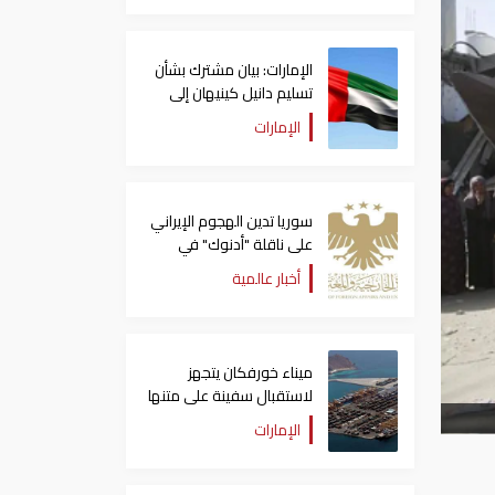
الإمارات: بيان مشترك بشأن
تسليم دانيل كينيهان إلى
السلطات الإيرلندية
الإمارات
سوريا تدين الهجوم الإيراني
على ناقلة "أدنوك" في
مضيق هرمز ‏
أخبار عالمية
ميناء خورفكان يتجهز
لاستقبال سفينة على متنها
6068 سيارة صينية
الإمارات