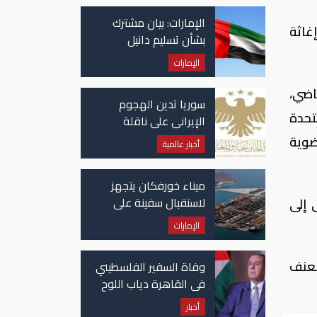
الإمارات: بيان مشترك
غاثة
بشأن تسليم دانيل
كينيهان إلى السلطات
الإمارات
الإيرلندية
اضي،
سوريا تدين الهجوم
 المتحدة
الإيراني على ناقلة
"أدنوك" في مضيق هرمز
ضوية
أخبار عالمية
ميناء خورفكان يتجهز
لاستقبال سفينة على
رقى إلى
متنها 6068 سيارة صينية
الإمارات
لعنف
وفاة السفير الفلسطيني
في القاهرة دياب اللوح
أخبار