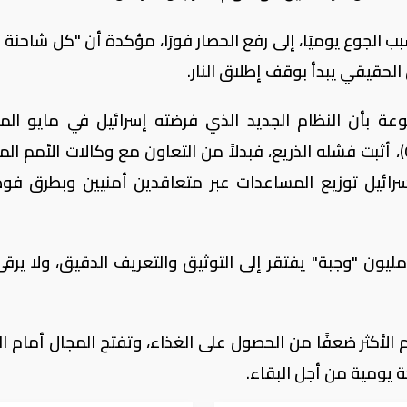
الجوع يوميًا، إلى رفع الحصار فورًا، مؤكدة أن "كل شاحنة إ
لحقيقي يبدأ بوقف إطلاق النار.
وعة بأن النظام الجديد الذي فرضته إسرائيل في مايو الم
والمتمثل في “مؤسسة غزة الإنسانية” (GHF)، أثبت فشله الذريع، فبدلاً من التعاون مع وكالات الأمم
ت إسرائيل توزيع المساعدات عبر متعاقدين أمنيين وبطرق فو
حسب المجموعة، فإن الادعاء بتوزيع 87 مليون "وجبة" يفتقر إلى التوثيق والتعريف الدقيق، ولا ي
م الأكثر ضعفًا من الحصول على الغذاء، وتفتح المجال أمام ا
ة يومية من أجل البقاء.