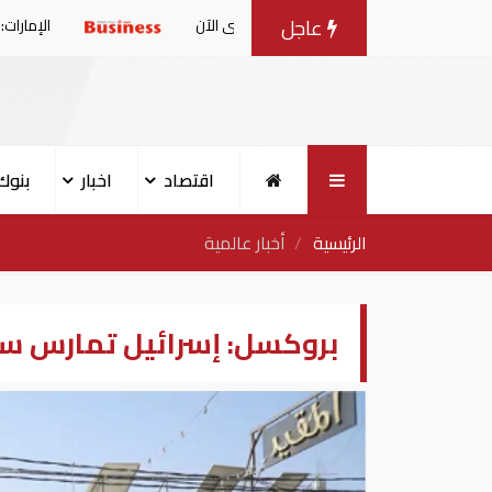
عاجل
ون طن حتى الآن
الإمارات: بيان مشترك بشأن 
اقتصاد
اخبار
بنوك
الرئيسية
أخبار عالمية
بروكسل: إسرائيل تمارس س