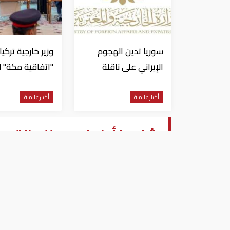
سوريا تدين الهجوم
وزير خارجية تركيا:
الإيراني على ناقلة
"اتفاقية مكة" ل
"أدنوك" في مضيق
تستهدف إيران..
هرمز ‏
قد تنضم إليها
أخبار عالمية
أخبار عالمية
عليها