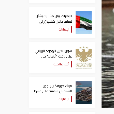
الإمارات: بيان مشترك بشأن
تسليم دانيل كينيهان إلى
السلطات الإيرلندية
الإمارات
سوريا تدين الهجوم الإيراني
على ناقلة "أدنوك" في
مضيق هرمز ‏
أخبار عالمية
ميناء خورفكان يتجهز
لاستقبال سفينة على متنها
6068 سيارة صينية
الإمارات