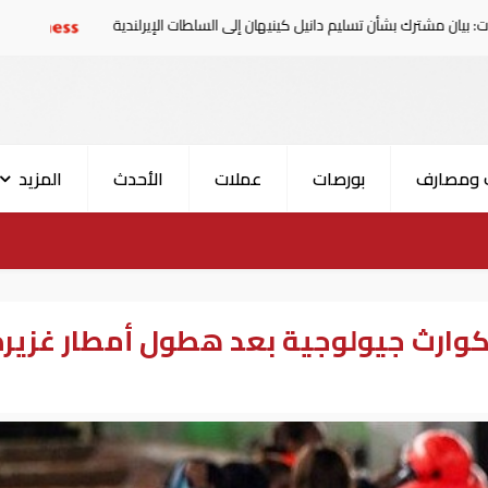
ن تسليم دانيل كينيهان إلى السلطات الإيرلندية
سوريا تدين ا
 ومصارف
بورصات
عملات
الأحدث
المزيد
كوارث جيولوجية بعد هطول أمطار غزيرة