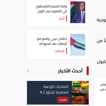
وفاة السفير الفلسطيني
في القاهرة دياب اللوح
أخبار
وجية
تضامن عربي واسع مع
ً من
الإمارات بعد استهداف
ناقلة في مضيق هرمز
الإمارات
للصين بنسبة 3.4% على أساس سنوي ليصل إلى ما يقرب من 14.13 تريليون
أحدث الأخبار
عرض
الصادرات الزراعية
 من
المصرية تتجاوز 6.2
ين
مليون طن حتى الآن
اقتصاد