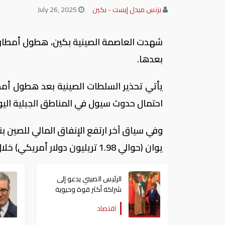
بزنس ميدل إيست - بكين
July 26, 2025
شهدت العاصمة الصينية بكين، هطول أمطار غ
بعدها.
يأتي تحذير السلطات الصينية بعد هطول أمط
احتمال حدوث سيول في المناطق الجبلية اليو
يوان (حوالي 1.98 تريليون دولار أمريكي) خلال النصف الأول من عام 2025.
الرئيس الصيني يدعو إلى
شراكة أكثر قوة وحيوية
بين ‌بكين وأبوظبي
اقتصاد