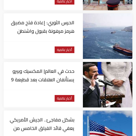
أخبار عالمية
الحرس الثوري: إعادة فتح مضيق
هرمز مرهونة بقبول واشنطن
الكامل لشروط طهران
أخبار عالمية
حدث في العالم| المكسيك وبيرو
يستأنفان العلاقات بعد قطيعة 9
أشهر.. وتنصيب رئيسا جديدا
لكولومبيا
أخبار عالمية
بشكل مفاجئ.. الجيش الأمريكي
يعفي قائد الفيلق الخامس من