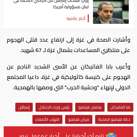
إيران: انسحاب إسرائيل من الأراضي المحتلة في
لبنان مسؤولية أمريكا
أخبار عالمية
وأشارت الصحة في غزة إلى ارتفاع عدد قتلى الهجوم
على منتظري المساعدات بشمال غزة لـ 67 شهيد.
وأعرب بابا الفاتيكان عن الأسى الشديد الناجم عن
الهجوم على كنيسة كاثوليكية في غزة، داعيا المجتمع
الدولي لإنهاء "وحشية الحرب" التي وصفها بالهمجية.
بابا الفاتيكان
بنيامين نتنياهو
رئيس وزراء الاحتلال
إسرائيل
حالة نتنياهو الصحية
مرض نتنياهو
التهاب الأمعاء
تابع آخر أخبارنا على أخبار غوغول نيوز