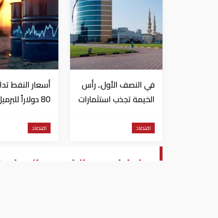
في النصف الأول.. رأس
أسعار النفط تدا
الخيمة تجذب استثمارات
80 دولاراً للبرميل
تتجاوز 771 مليون درهم
وتراجع الأسهم
الأمريكية
اقتصاد
اقتصاد
عاجل| سعر الذهب والدولار 