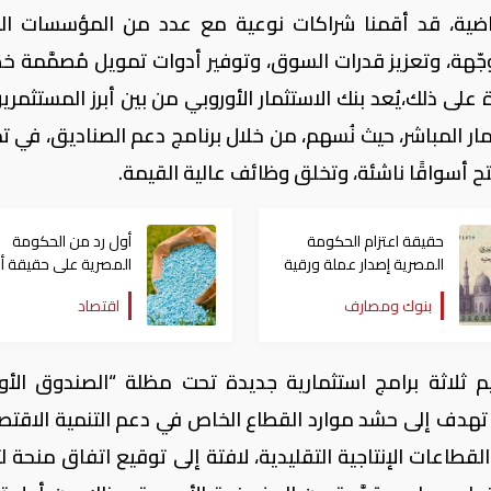
ة الماضية، قد أقمنا شراكات نوعية مع عدد من المؤسسات الم
جّهة، وتعزيز قدرات السوق، وتوفير أدوات تمويل مُصمَّمة خص
على ذلك،يُعد بنك الاستثمار الأوروبي من بين أبرز المستثمري
ار المباشر، حيث نُسهم، من خلال برنامج دعم الصناديق، في ت
تح أسواقًا ناشئة، وتخلق وظائف عالية القيمة.
حقيقة اعتزام الحكومة
أول رد من الحكومة
المصرية إصدار عملة ورقية
المصرية على حقيقة أ
جديدة فئة الـ10 آلاف جنيه
الأسمدة الزراعية للم
بنوك ومصارف
اقتصاد
الصيفي
 ثلاثة برامج استثمارية جديدة تحت مظلة “الصندوق الأو
ة المستدامة (EFSD+)”، والتي تهدف إلى حشد موارد القطاع الخاص في دعم التنمية الاقت
القطاعات الإنتاجية التقليدية، لافتة إلى توقيع اتفاق منحة ل