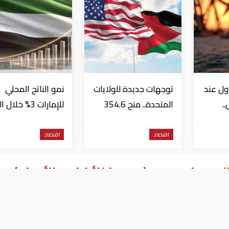
ول عند
توجهات جديدة للولايات
نمو الناتج المحلي
..
المتحدة.. منح 354.6
للإمارات 3% خلال 
مليون دولار مساعدات
الأول من عام 2026
إلى الأردن
اقتصاد
اقتصاد
اليوم في مصر (هبوط للأخضر والأصفر)