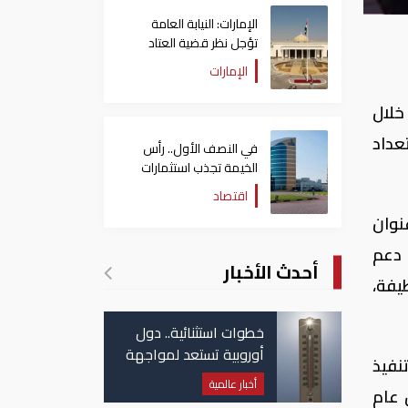
الإمارات: النيابة العامة
تؤجل نظر قضية العتاد
العسكري للسودان
الإمارات
خلال
عداد
في النصف الأول.. رأس
الخيمة تجذب استثمارات
تتجاوز 771 مليون درهم
اقتصاد
نوان
 دعم
أحدث الأخبار
يفة،
خطوات استثنائية.. دول
أوروبية تستعد لمواجهة
نفيذ
موجة حر غير مسبوقة
أخبار عالمية
لمتجددة فيمزيج الطاقة إلى 42% بحلول عام