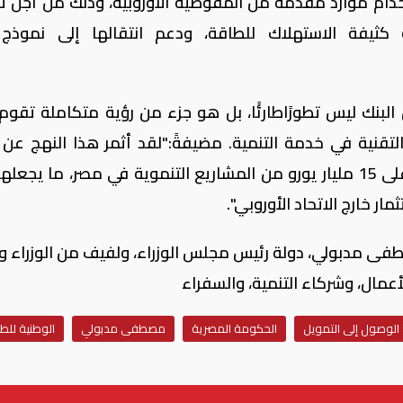
دام موارد مقدَّمة من المفوضية الأوروبية، وذلك من أجل ت
كثيفة الاستهلاك للطاقة، ودعم انتقالها إلى نموذج 
 البنك ليس تطورًاطارئًا، بل هو جزء من رؤية متكاملة تقوم
تقنية في خدمة التنمية. مضيفةً:"لقد أثمر هذا النهج عن ن
ملموسة، إذ موّلنا، منذ عام 1979، ما يزيدعلى 15 مليار يورو من المشاريع التنموية في مصر، ما يج
مار خارج الاتحاد الأوروبي".
طفى مدبولي، دولة رئيس مجلس الوزراء، ولفيف من الوزراء وا
أعمال، وشركاء التنمية، والسفراء
الوصول إلى التمويل
الحكومة المصرية
مصطفى مدبولي
الوطنية للط