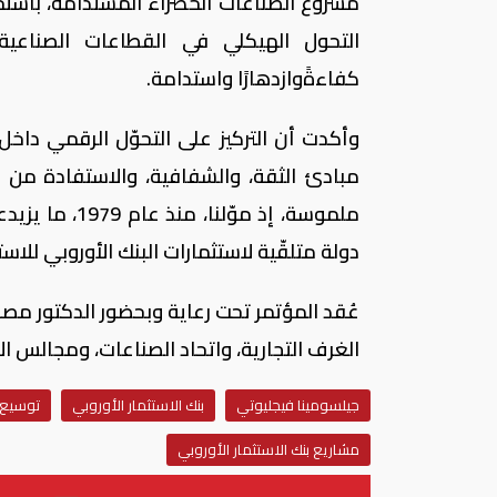
مشروع الصناعات الخضراء المستدامة، باستخ
التحول الهيكلي في القطاعات الصناعية 
كفاءةًوازدهارًا واستدامة.
وأكدت أن التركيز على التحوّل الرقمي داخل
مبادئ الثقة، والشفافية، والاستفادة من ال
دولة متلقّية لاستثمارات البنك الأوروبي للاستث
عُقد المؤتمر تحت رعاية وبحضور الدكتور مص
الغرف التجارية، واتحاد الصناعات، ومجالس ال
جيلسومينا فيجليوتي
بنك الاستثمار الأوروبي
توسيع 
مشاريع بنك الاستثمار الأوروبي