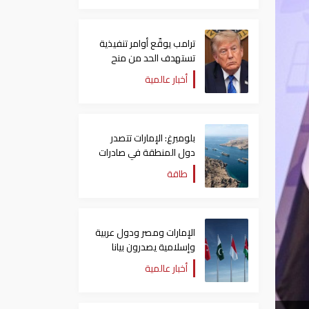
ترامب يوقّع أوامر تنفيذية
تستهدف الحد من منح
الجنسية الأمريكية بالولادة
أخبار عالمية
بلومبرغ: الإمارات تتصدر
دول المنطقة في صادرات
النفط عبر مضيق هرمز
طاقة
الإمارات ومصر ودول عربية
وإسلامية يصدرون بيانا
مشتركا بشأن الانتهاكات
أخبار عالمية
الإسرائيلية في غزة