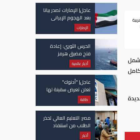
عاجل| الإمارات تصدر بيانا
بعد الهجوم الإيراني
ربية
على سفينة تابعة
الإمارات
لـ"أدنوك"
ت
الحرس الثوري: إعادة
فتح مضيق هرمز
تشمل
مرهونة بقبول واشنطن
أخبار عالمية
الكامل لشروط طهران
ليون جنيه، لتصل كامل
عاجل| "أدنوك"
تعلن تعرض سفينة لها
للاستهداف بصاروخ في
ت الجديدة
طاقة
مضيق هرمز
مصر: التعليم العالي تحذر
الطلاب من استنفاد
الرغبات قبل غلق
أخبار