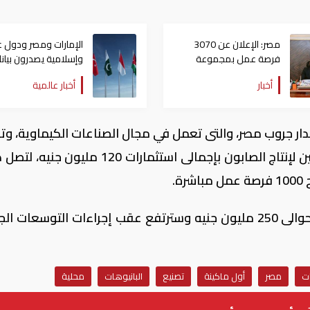
مصر: الإعلان عن 3070
الإمارات ومصر ودول ع
فرصة عمل بمجموعة
وإسلامية يصدرون بيانا
طلعت مصطفى
مشتركا بشأن الانتهاكا
أخبار
أخبار عالمية
الإسرائيلية في غزة
دار جروب مصر، والتى تعمل في مجال الصناعات الكيماوية، و
التوسعات خط لإنتاج حفاضات الأطفال وخطين لإنتاج الصابون بإجمالى استثمارات 120 م
جدير بالذكر، أن قيمة صادرات المصنع تقدر بحوالى 250 مليون جنيه وسترتفع عقب إجراءات التوسعا
ت
مصر
أول ماكينة
تصنيع
البانيوهات
محلية