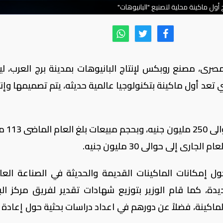
ج أول ماكينة محلية لتصنيع "البانيوهات"
لمصرى، مصنع روبكس لإنتاج البانيوهات بمدينة برج العرب، ل
تي تعد أول ماكينة بتكنولوجيا عالمية حديثه، يتم تصميمها وإن
ويصل إجمالى الاستثمارات ال
ى إلى حوالى 30 مليون جنيه.
ل إمكانات الماكينات القديمة والحديثة في الصناعة العال
يدة، كما قام الوزير بتوزيع شهادات تقدير لفريق مركز ال
ماكينة، فضلاً عن دورهم في اعداد دراسات بحثية حول إعادة ت