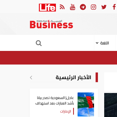
ثوري: إعادة فتح مضيق هرمز مرهونة بقبول واشنطن الكامل لشروط طهران
اللغة
الأخبار الرئيسية
عاجل| السعودية تصدر بيانا
بأشد العبارات بعد استهداف
إيران لناقلة إماراتية
الإمارات