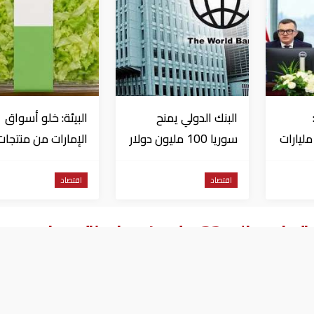
البنك الدولي يمنح
البيئة: خلو أسواق
تثمارات بـ4.5 مليارات
سوريا 100 مليون دولار
الإمارات من منتجات
اج
الخس المرتبطة بت
داء السيكلوسبورا
اقتصاد
اقتصاد
الصندوق الكويتي للتنمية يقرض مالي 32 مليون دولار لتمويل