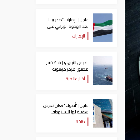
عاجل| الإمارات تصدر بيانا
بعد الهجوم الإيراني على
سفينة تابعة لـ"أدنوك"
الإمارات
الحرس الثوري: إعادة فتح
مضيق هرمز مرهونة
بقبول واشنطن الكامل
أخبار عالمية
لشروط طهران
عاجل| "أدنوك" تعلن تعرض
سفينة لها للاستهداف
بصاروخ في مضيق هرمز
طاقة