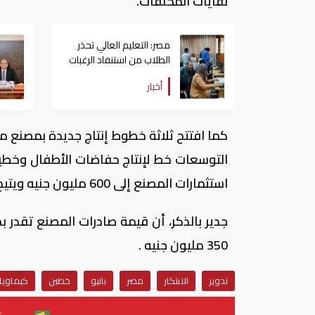
نفايات المخلفات.
مصر: التعليم العالي تحذر
الطلاب من استنفاد الرغبات
قبل غلق التسجيل
أخبار
كما افتتح ثلاثة خطوط إنتاج جديدة بمصنع م
استثمارات المصنع إلى 600 مليون جنيه ويتيح 1000 فرصة عمل مباشرة.
350 مليون جنيه .
تدوير
الابتكار
مصر
بانيو
خطين
كيماويا