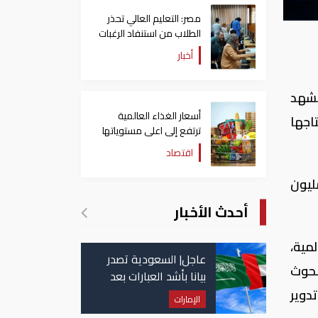
مصر: التعليم العالي تحذر
الطلاب من استنفاد الرغبات
قبل غلق التسجيل
أخبار
يشهد
أسعار الغذاء العالمية
تاجها
ترتفع إلى اعلى مستوياتها
منذ 3 سنوات
اقتصاد
حالية للشركة حوالى 250 مليون جنيه، وبحجم مبيعات بلغ العام الماضى 113 مليون
أحدث الأخبار
مية،
عاجل| السعودية تصدر
بحوث
بيانا بأشد العبارات بعد
استهداف إيران لناقلة
دوير
الإمارات
إماراتية