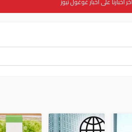
خر أخبارنا على أخبار غوغول نيوز